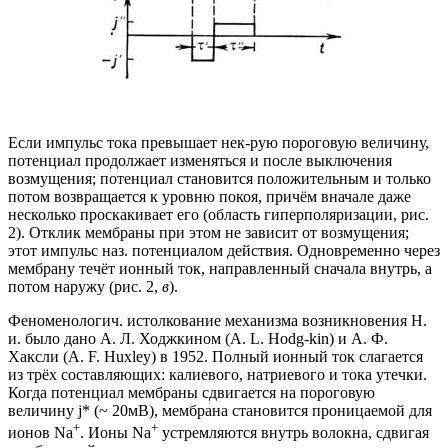
Если импульс тока превышает нек-рую пороговую величину,
потенциал продолжает изменяться и после выключения
возмущения; потенциал становится положительным и только
потом возвращается к уровню покоя, причём вначале даже
несколько проскакивает его (область гиперполяризации, рис.
2). Отклик мембраны при этом не зависит от возмущения;
этот импульс наз. потенциалом действия. Одновременно через
мембрану течёт ионный ток, направленный сначала внутрь, а
потом наружу (рис. 2,
в
).
Феноменологич. истолкование механизма возникновения Н.
и. было дано А. Л. Ходжкином (A. L. Hodg-kin) и А. Ф.
Хаксли (A. F. Huxley) в 1952. Полный ионный ток слагается
из трёх составляющих: калиевого, натриевого и тока утечки.
Когда потенциал мембраны сдвигается на пороговую
величину j* (~ 20мВ), мембрана становится проницаемой для
+
+
ионов Na
. Ионы Na
устремляются внутрь волокна, сдвигая