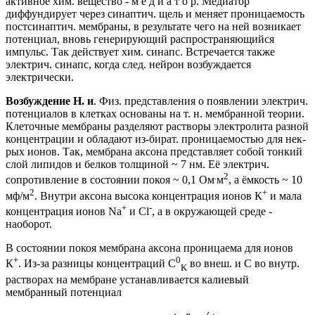
активное хим. вещество - м е д и а т о р. Медиатор
диффундирует через синаптич. щель и меняет проницаемость
постсинаптич. мембраны, в результате чего на ней возникает
потенциал, вновь генерирующий распространяющийся
импульс. Так действует хим. синапс. Встречается также
электрич. синапс, когда след. нейрон возбуждается
электрически.
Возбуждение Н. и
. Физ. представления о появлении электрич.
потенциалов в клетках основаны на т. н. мембранной теории.
Клеточные мембраны разделяют растворы электролита разной
концентрации и обладают из-бират. проницаемостью для нек-
рых ионов. Так, мембрана аксона представляет собой тонкий
слой липидов и белков толщиной ~ 7 нм. Её электрич.
.
2
сопротивление в состоянии покоя ~ 0,1 Ом
м
, а ёмкость ~ 10
2
+
мф/м
. Внутри аксона высока концентрация ионов К
и мала
+
-
концентрация ионов Na
и Сl
, а в окружающей среде -
наоборот.
В состоянии покоя мембрана аксона проницаема для ионов
+
0
К
. Из-за разницы концентраций C
во внеш. и С во внутр.
K
растворах на мембране устанавливается калиевый
мембранный потенциал