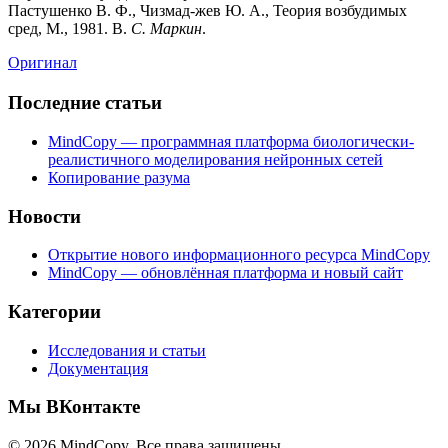
Пастушенко В. Ф., Чизмад-жев Ю. А., Теория возбудимых
сред, М., 1981. В.
С. Маркин
.
Оригинал
Последние статьи
MindCopy — программная платформа биологически-
реалистичного моделирования нейронных сетей
Копирование разума
Новости
Открытие нового информационного ресурса MindCopy
MindCopy — обновлённая платформа и новый сайт
Категории
Исследования и статьи
Документация
Мы ВКонтакте
© 2026 MindCopy. Все права защищены