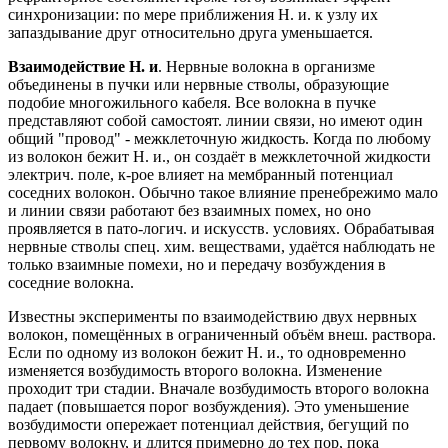
синхронизации: по мере приближения Н. и. к узлу их
запаздывание друг относительно друга уменьшается.
Взаимодействие Н. и
. Нервные волокна в организме
объединены в пучки или нервные стволы, образующие
подобие многожильного кабеля. Все волокна в пучке
представляют собой самостоят. линии связи, но имеют один
общий "провод" - межклеточную жидкость. Когда по любому
из волокон бежит Н. и., он создаёт в межклеточной жидкости
электрич. поле, к-рое влияет на мембранный потенциал
соседних волокон. Обычно такое влияние пренебрежимо мало
и линии связи работают без взаимных помех, но оно
проявляется в пато-логич. и искусств. условиях. Обрабатывая
нервные стволы спец. хим. веществами, удаётся наблюдать не
только взаимные помехи, но и передачу возбуждения в
соседние волокна.
Известны эксперименты по взаимодействию двух нервных
волокон, помещённых в ограниченный объём внеш. раствора.
Если по одному из волокон бежит Н. и., то одновременно
изменяется возбудимость второго волокна. Изменение
проходит три стадии. Вначале возбудимость второго волокна
падает (повышается порог возбуждения). Это уменьшение
возбудимости опережает потенциал действия, бегущий по
первому волокну, и длится примерно до тех пор, пока