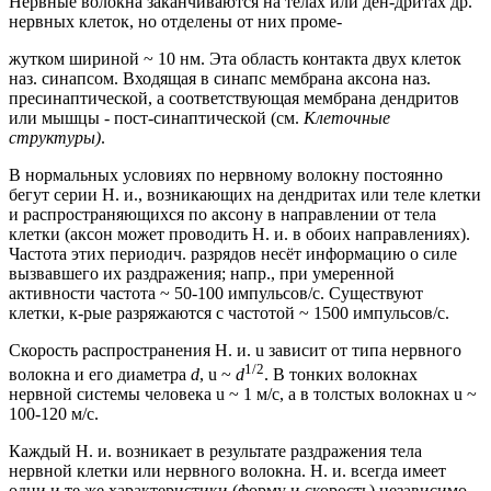
Нервные волокна заканчиваются на телах или ден-дритах др.
нервных клеток, но отделены от них проме-
жутком шириной ~ 10 нм. Эта область контакта двух клеток
наз. синапсом. Входящая в синапс мембрана аксона наз.
пресинаптической, а соответствующая мембрана дендритов
или мышцы - пост-синаптической (см.
Клеточные
структуры)
.
В нормальных условиях по нервному волокну постоянно
бегут серии Н. и., возникающих на дендритах или теле клетки
и распространяющихся по аксону в направлении от тела
клетки (аксон может проводить Н. и. в обоих направлениях).
Частота этих периодич. разрядов несёт информацию о силе
вызвавшего их раздражения; напр., при умеренной
активности частота ~ 50-100 импульсов/с. Существуют
клетки, к-рые разряжаются с частотой ~ 1500 импульсов/с.
Скорость распространения Н. и. u зависит от типа нервного
1/2
волокна и его диаметра
d
, u ~
d
. В тонких волокнах
нервной системы человека u ~ 1 м/с, а в толстых волокнах u ~
100-120 м/с.
Каждый Н. и. возникает в результате раздражения тела
нервной клетки или нервного волокна. Н. и. всегда имеет
одни и те же характеристики (форму и скорость) независимо