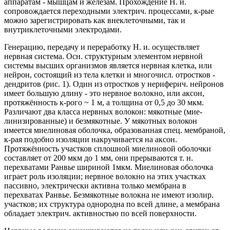
аппаратам - мышцам и железам. Прохождение Н. и.
сопровождается переходными электрич. процессами, к-рые
можно зарегистрировать как внеклеточными, так и
внутриклеточными электродами.
Генерацию, передачу и переработку Н. и. осуществляет
нервная система. Осн. структурным элементом нервной
системы высших организмов является нервная клетка, или
нейрон, состоящий из тела клетки и многочисл. отростков -
дендритов (рис. 1). Один из отростков у нериферич. нейронов
имеет большую длину - это нервное волокно, или аксон,
протяжённость к-рого ~ 1 м, а толщина от 0,5 до 30 мкм.
Различают два класса нервных волокон: мякотные (мие-
линизированные) и безмякотные. У мякотных волокон
имеется миелиновая оболочка, образованная спец. мембраной,
к-рая подобно изоляции накручивается на аксон.
Протяжённость участков сплошной миелиновой оболочки
составляет от 200 мкм до 1 мм, они прерываются т. н.
перехватами Ранвье шириной 1мкм. Миелиновая оболочка
играет роль изоляции; нервное волокно на этих участках
пассивно, электрически активна только мембрана в
перехватах Ранвье. Безмякотные волокна не имеют изолир.
участков; их структура однородна по всей длине, а мембрана
обладает электрич. активностью по всей поверхности.