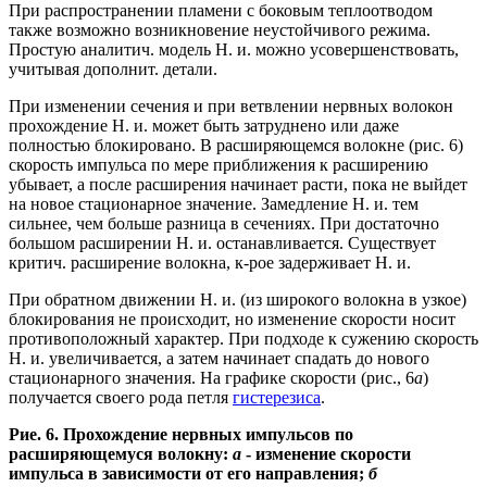
При распространении пламени с боковым теплоотводом
также возможно возникновение неустойчивого режима.
Простую аналитич. модель Н. и. можно усовершенствовать,
учитывая дополнит. детали.
При изменении сечения и при ветвлении нервных волокон
прохождение Н. и. может быть затруднено или даже
полностью блокировано. В расширяющемся волокне (рис. 6)
скорость импульса по мере приближения к расширению
убывает, а после расширения начинает расти, пока не выйдет
на новое стационарное значение. Замедление Н. и. тем
сильнее, чем больше разница в сечениях. При достаточно
большом расширении Н. и. останавливается. Существует
критич. расширение волокна, к-рое задерживает Н. и.
При обратном движении Н. и. (из широкого волокна в узкое)
блокирования не происходит, но изменение скорости носит
противоположный характер. При подходе к сужению скорость
Н. и. увеличивается, а затем начинает спадать до нового
стационарного значения. На графике скорости (рис., 6
а
)
получается своего рода петля
гистерезиса
.
Рие. 6. Прохождение нервных импульсов по
расширя
ющемуся волокну:
а
- изменение скорости
импульса в
зависимости от его направления;
б