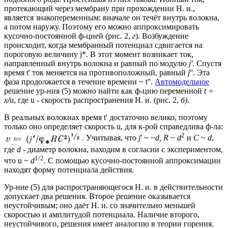
протекающий через мембрану при прохождении Н. и.,
является знакопеременным: вначале он течёт внутрь волокна,
а потом наружу. Поэтому его можно аппроксимировать
кусочно-постоянной ф-цией (рис. 2,
г
). Возбуждение
происходит, когда мембранный потенциал сдвигается на
пороговую величину j*. В этот момент возникает ток,
направленный внутрь волокна и равный по модулю
j'
. Спустя
время t' ток меняется на противоположный, равный
j
''. Эта
фаза продолжается в течение времени ~ t''.
Автомодельное
решение ур-ния (5) можно найти как ф-цию переменной
t =
х/
u, где u - скорость распространения Н. и. (рис. 2,
б)
.
В реальных волокнах время t' достаточно велико, поэтому
только оно определяет скорость u, для к-рой справедлива ф-ла:
2
. Учитывая, что
j
' ~
~d, R ~ d
и
С
~
d
,
где
d
- диаметр волокна, находим в согласии с экспериментом,
1/2
что u
~ d
. С помощью кусочно-постоянной аппроксимации
находят форму потенциала действия.
Ур-ние (5) для распространяющегося Н. и. в действительности
допускает два решения. Второе решение оказывается
неустойчивым; оно даёт Н. и. со значительно меньшей
скоростью и амплитудой потенциала. Наличие второго,
неустойчивого, решения имеет аналогию в теории горения.