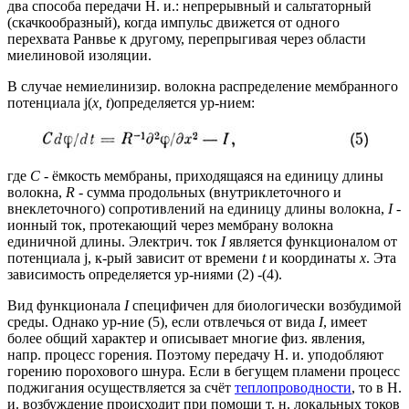
два способа передачи Н. и.: непрерывный и сальтаторный
(скачкообразный), когда импульс движется от одного
перехвата Ранвье к другому, перепрыгивая через области
миелиновой изоляции.
В случае немиелинизир. волокна распределение мембранного
потенциала j(
x, t
)определяется ур-нием:
где
С
- ёмкость мембраны, приходящаяся на единицу длины
волокна,
R
- сумма продольных (внутриклеточного и
внеклеточного) сопротивлений на единицу длины волокна,
I
-
ионный ток, протекающий через мембрану волокна
единичной длины. Электрич. ток
I
является функционалом от
потенциала j, к-рый зависит от времени
t
и координаты
х
. Эта
зависимость определяется ур-ниями (2) -(4).
Вид функционала
I
специфичен для биологически возбудимой
среды. Однако ур-ние (5), если отвлечься от вида
I
, имеет
более общий характер и описывает многие физ. явления,
напр. процесс горения. Поэтому передачу Н. и. уподобляют
горению порохового шнура. Если в бегущем пламени процесс
поджигания осуществляется за счёт
теплопроводности
, то в Н.
и. возбуждение происходит при помощи т. н. локальных токов