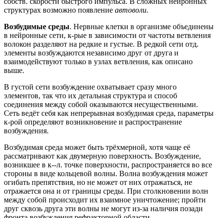
собств. скорости быстрого импульса. В сложных нейронных
структурах возможно появление
автоволи
.
Возбудимые среды
. Нервные клетки в организме объединены
в нейронные сети, к-рые в зависимости от частоты ветвления
волокон разделяют на редкие и густые. В редкой сети отд.
элементы возбуждаются независимо друг от друга и
взаимодействуют только в узлах ветвления, как описано
выше.
В густой сети возбуждение охватывает сразу много
элементов, так что их детальная структура и способ
соединения между собой оказываются несущественными.
Сеть ведёт себя как непрерывная возбудимая среда, параметры
к-рой определяют возникновение и распространение
возбуждения.
Возбудимая среда может быть трёхмерной, хотя чаще её
рассматривают как двумерную поверхность. Возбуждение,
возникшее в к--л. точке поверхности, распространяется во все
стороны в виде кольцевой волны. Волна возбуждения может
огибать препятствия, но не может от них отражаться, не
отражается она и от границы среды. При столкновении волн
между собой происходит их взаимное уничтожение; пройти
друг сквозь друга эти волны не могут из-за наличия позади
фронта возбуждения рефракторной области.