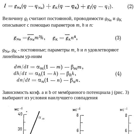
Величину
g
считают постоянной, проводимости
g
и
g
l
Na
K
описывают с помощью параметров
m
,
h
и
п:
g
,
g
- постоянные; параметры
т, h
и
п
удовлетворяют
Na
K
линейным ур-ниям
Зависимость коэф. a и b от мембранного потенциала j (рис. 3)
выбирают из условия наилучшего совпадения