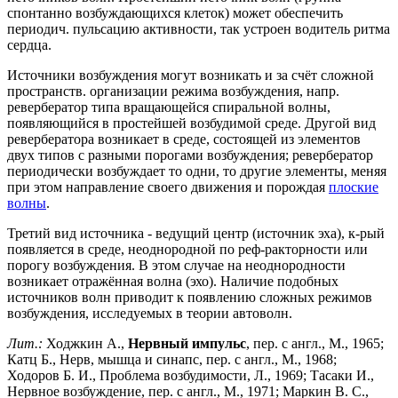
спонтанно возбуждающихся клеток) может обеспечить
периодич. пульсацию активности, так устроен водитель ритма
сердца.
Источники возбуждения могут возникать и за счёт сложной
пространств. организации режима возбуждения, напр.
ревербератор типа вращающейся спиральной волны,
появляющийся в простейшей возбудимой среде. Другой вид
ревербератора возникает в среде, состоящей из элементов
двух типов с разными порогами возбуждения; ревербератор
периодически возбуждает то одни, то другие элементы, меняя
при этом направление своего движения и порождая
плоские
волны
.
Третий вид источника - ведущий центр (источник эха), к-рый
появляется в среде, неоднородной по реф-ракторности или
порогу возбуждения. В этом случае на неоднородности
возникает отражённая волна (эхо). Наличие подобных
источников волн приводит к появлению сложных режимов
возбуждения, исследуемых в теории автоволн.
Лит.:
Ходжкин А.,
Нервный импульс
, пер. с англ., М., 1965;
Катц Б., Нерв, мышца и синапс, пер. с англ., М., 1968;
Ходоров Б. И., Проблема возбудимости, Л., 1969; Тасаки И.,
Нервное возбуждение, пер. с англ., М., 1971; Маркин В. С.,