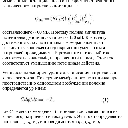
мембранный потенциал, пока он не достигнет величины
равновесного натриевого потенциала:
составляющего ~ 60 мВ. Поэтому полная амплитуда
потенциала действия достигает ~ 120 мВ. К моменту
достижения макс. потенциала в мембране начинает
развиваться калиевая (и одновременно уменьшаться
натриевая) проводимость. В результате натриевый ток
сменяется на калиевый, направленный наружу. Этот ток
соответствует уменьшению потенциала действия.
Установлены эмпирич. ур-ния для описания натриевого и
калиевого токов. Поведение мембранного потенциала при
пространственно однородном возбуждении волокна
определяется ур-нием:
где
С
- ёмкость мембраны,
I
- ионный ток, слагающийся из
калиевого, натриевого и тока утечки. Эти токи определяются
пост. эдс j
, j
и j
и проводимостями
g
,
g
и
g
:
K
Na
l
K
Na
l