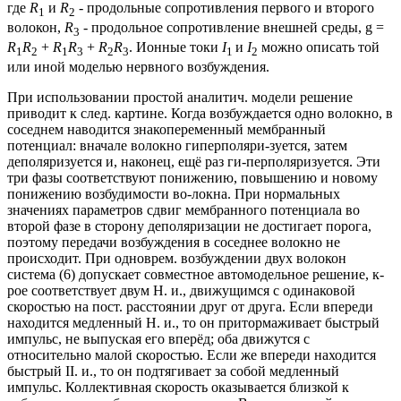
где
R
и
R
- продольные сопротивления первого и второго
1
2
волокон,
R
- продольное сопротивление внешней среды, g =
3
R
R
+
R
R
+
R
R
. Ионные токи
I
и
I
можно описать той
1
2
1
3
2
3
1
2
или иной моделью нервного возбуждения.
При использовании простой аналитич. модели решение
приводит к след. картине. Когда возбуждается одно волокно, в
соседнем наводится знакопеременный мембранный
потенциал: вначале волокно гиперполяри-зуется, затем
деполяризуется и, наконец, ещё раз ги-перполяризуется. Эти
три фазы соответствуют понижению, повышению и новому
понижению возбудимости во-локна. При нормальных
значениях параметров сдвиг мембранного потенциала во
второй фазе в сторону деполяризации не достигает порога,
поэтому передачи возбуждения в соседнее волокно не
происходит. При одноврем. возбуждении двух волокон
система (6) допускает совместное автомодельное решение, к-
рое соответствует двум Н. и., движущимся с одинаковой
скоростью на пост. расстоянии друг от друга. Если впереди
находится медленный Н. и., то он притормаживает быстрый
импульс, не выпуская его вперёд; оба движутся с
относительно малой скоростью. Если же впереди находится
быстрый II. и., то он подтягивает за собой медленный
импульс. Коллективная скорость оказывается близкой к