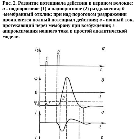
Рис. 2. Развитие потенциала действия в нервном во
локне:
а
- подпороговое (
1
) и надпороговое (2
)
раздражения;
б
-мембранный отклик; при над-пороговом раздражении
проявляется полный потен
циал действия;
в
- ионный ток,
протекающий через
мембрану при возбуждении;
г
-
аппроксимация
ионного тока в простой аналитической
модели
.