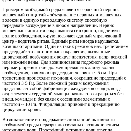
Примером возбудимой среды является сердечный нервно-
мышечный синцитий - объединение нервных и мышечных
волокон в единую проводящую систему, способную
передавать возбуждение в любом направлении. Нервно-
мышечные синцитии сокращаются синхронно, подчиняясь
волне возбуждения, к-рую посылает единый управляющий
центр - водитель ритма. Единый ритм иногда нарушается,
возникают аритмии. Один из таких режимов наз. трепетанием
предсердий: это автономные сокращения, вызванные
циркуляцией возбуждения вокруг препятствия, напр. верхней
или нижней вены. Для возникновения подобного режима
периметр препятствия должен превышать длину волны
возбуждения, равную в предсердии человека ~ 5 см. При
трепетании происходит пе-риодич. сокращение предсердий с
частотой 3-5 Гц. Более сложный режим возбуждения
представляет собой фибрилляция желудочков сердца, когда
отд. элементы сердечной мышцы начинают сокращаться без
внеш. команды и без связи с соседними элементами с
частотой ~ 10 Гц. Фибрилляция приводит к прекращению
циркуляции крови.
Возникновение и поддержание спонтанной активности
возбудимой среды неразрывно связаны с возникновением
источников волн. Простейший источник волн (группа