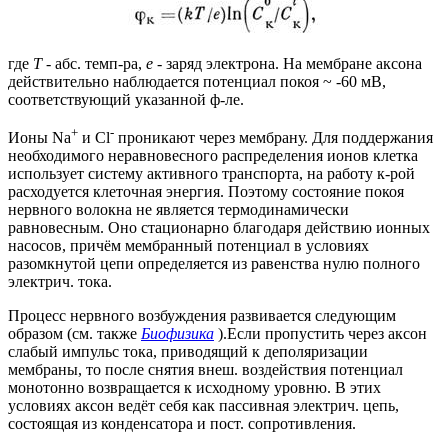
где
Т
- абс. темп-pa,
е
- заряд электрона. На мембране аксона
действительно наблюдается потенциал покоя ~ -60 мВ,
соответствующий указанной ф-ле.
+
-
Ионы Na
и Сl
проникают через мембрану. Для поддержания
необходимого неравновесного распределения ионов клетка
использует систему активного транспорта, на работу к-рой
расходуется клеточная энергия. Поэтому состояние покоя
нервного волокна не является термодинамически
равновесным. Оно стационарно благодаря действию ионных
насосов, причём мембранный потенциал в условиях
разомкнутой цепи определяется из равенства нулю полного
электрич. тока.
Процесс нервного возбуждения развивается следующим
образом (см. также
Биофизика
).Если пропустить через аксон
слабый импульс тока, приводящий к деполяризации
мембраны, то после снятия внеш. воздействия потенциал
монотонно возвращается к исходному уровню. В этих
условиях аксон ведёт себя как пассивная электрич. цепь,
состоящая из конденсатора и пост. сопротивления.