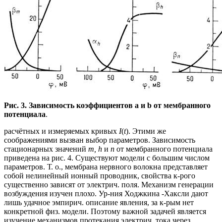
Рис. 3. Зависимость коэффициентов
a
и
b
от мембран
ного
потенциала
.
расчётных и измеряемых кривых
I
(
t
). Этими же
соображениями вызван выбор параметров. Зависимость
стационарных значений
т, h
и
п
от мембранного потенциала
приведена на рис. 4. Существуют модели с большим числом
параметров. Т. о., мембрана нервного волокна представляет
собой нелинейный ионный проводник, свойства к-рого
существенно зависят от электрич. поля. Механизм генерации
возбуждения изучен плохо. Ур-ния Ходжкина -Хаксли дают
лишь удачное эмпирич. описание явления, за к-рым нет
конкретной физ. модели. Поэтому важной задачей является
изучение механизмов протекания электрич. тока через