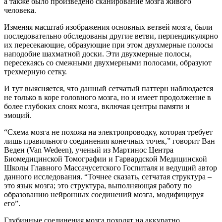
а также было произведено сканирование мозга живого
человека.
Изменяя масштаб изображения основных ветвей мозга, были
последовательно обследованы другие ветви, перпендикулярно
их пересекающие, образующие при этом двухмерные полосы
наподобие шахматной доски. Эти двухмерные полосы,
пересекаясь со смежными двухмерными полосами, образуют
трехмерную сетку.
И тут выясняется, что данный сетчатый паттерн наблюдается
не только в коре головного мозга, но и имеет продолжение в
более глубоких слоях мозга, включая центры памяти и
эмоций.
“Схема мозга не похожа на электропроводку, которая требует
лишь правильного соединения конечных точек,” говорит Ван
Веден (Van Wedeen), ученый из Мартинос Центра
Биомедицинской Томографии и Гарвардской Медицинской
Школы Главного Массачусетского Госпиталя и ведущий автор
данного исследования. “Точнее сказать, сетчатая структура –
это язык мозга; это структура, выполняющая работу по
образованию нейронных соединений мозга, модифицируя
его”.
Глубинные соединения мозга походят на аккуратно