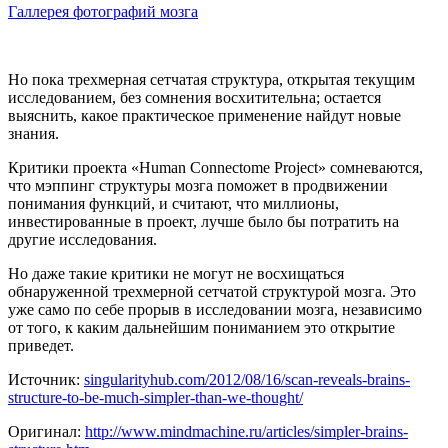
Галлерея фотографий мозга
Но пока трехмерная сетчатая структура, открытая текущим
исследованием, без сомнения восхитительна; остается
выяснить, какое практическое применение найдут новые
знания.
Критики проекта «Human Connectome Project» сомневаются,
что мэппинг структуры мозга поможет в продвижении
понимания функций, и считают, что миллионы,
инвестированные в проект, лучше было бы потратить на
другие исследования.
Но даже такие критики не могут не восхищаться
обнаруженной трехмерной сетчатой структурой мозга. Это
уже само по себе прорыв в исследовании мозга, независимо
от того, к каким дальнейшим пониманием это открытие
приведет.
Источник:
singularityhub.com/2012/08/16/scan-reveals-brains-
structure-to-be-much-simpler-than-we-thought/
Оригинал:
http://www.mindmachine.ru/articles/simpler-brains-