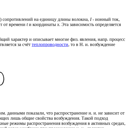
о) сопротивлений на единицу длины волокна,
I
- ионный ток,
ит от времени
t
и координаты
х
. Эта зависимость определяется
общий характер и описывает многие физ. явления, напр. процесс
вляется за счёт
теплопроводности
, то в Н. и. возбуждение
. данными показали, что распространение н. и. не зависит от
ающих лишь общие свойства возбуждения. Такой подход
ожные режимы распространения возбуждения в активных средах,