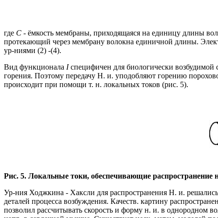
где
С
- ёмкость мембраны, приходящаяся на единицу длины во
протекающий через мембрану волокна единичной длины. Элек
ур-ниями (2) -(4).
Вид функционала
I
специфичен для биологически возбудимой ср
горения. Поэтому передачу Н. и. уподобляют горению порохов
происходит при помощи т. н. локальных токов (рис. 5).
Рис. 5. Локальные токи, обеспечивающие распростра
нение 
Ур-ния Ходжкина - Хаксли для распространения Н. и. решались
деталей процесса возбуждения. Качеств. картину распростран
позволил рассчитывать скорость и форму н. и. в однородном 