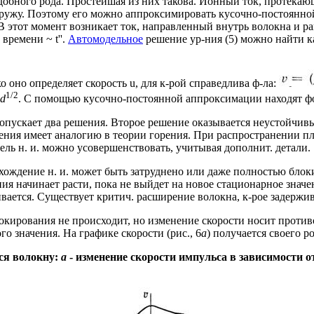
добного рода. Простейшая из них такова. Ионный ток, протекаю
наружу. Поэтому его можно аппроксимировать кусочно-постоянно
В этот момент возникает ток, направленный внутрь волокна и 
 времени ~ t''.
Автомодельное
решение ур-ния (5) можно найти 
о оно определяет скорость u, для к-рой справедлива ф-ла:
1/2
 d
. С помощью кусочно-постоянной аппроксимации находят ф
допускает два решения. Второе решение оказывается неустойчивы
шения имеет аналогию в теории горения. При распространении 
ль н. и. можно усовершенствовать, учитывая дополнит. детали.
ождение н. и. может быть затруднено или даже полностью блоки
 начинает расти, пока не выйдет на новое стационарное значени
ается. Существует критич. расширение волокна, к-рое задержива
локирования не происходит, но изменение скорости носит проти
го значения. На графике скорости (рис., 6
а
) получается своего р
я волокну:
а
- изменение скорости импульса в
зависимости о