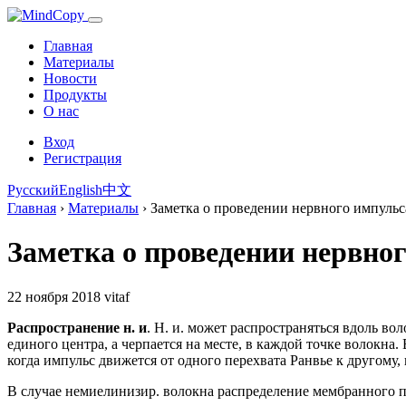
Главная
Материалы
Новости
Продукты
О нас
Вход
Регистрация
Русский
English
中文
Главная
›
Материалы
›
Заметка о проведении нервного импульс
Заметка о проведении нервно
22 ноября 2018
vitaf
Распространение н. и
. Н. и. может распространяться вдоль вол
единого центра, а черпается на месте, в каждой точке волокна
когда импульс движется от одного перехвата Ранвье к другому
В случае немиелинизир. волокна распределение мембранного п