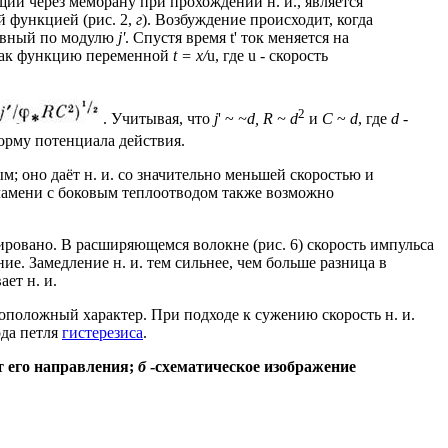
щий через мембрану при прохождении н. и., является
й функцией (рис. 2,
г
). Возбуждение происходит, когда
равный по модулю
j'
. Спустя время t' ток меняется на
как функцию переменной
t = х/
u, где u - скорость
2
. Учитывая, что
j
' ~
~d, R ~ d
и
С
~
d
, где
d
-
орму потенциала действия.
м; оно даёт н. и. со значительно меньшей скоростью и
пламени с боковым теплоотводом также возможно
ровано. В расширяющемся волокне (рис. 6) скорость импульса
е. Замедление н. и. тем сильнее, чем больше разница в
ет н. и.
воположный характер. При подходе к сужению скорость н. и.
ода петля
гистерезиса
.
т его направления;
б
-схематическое
изображение