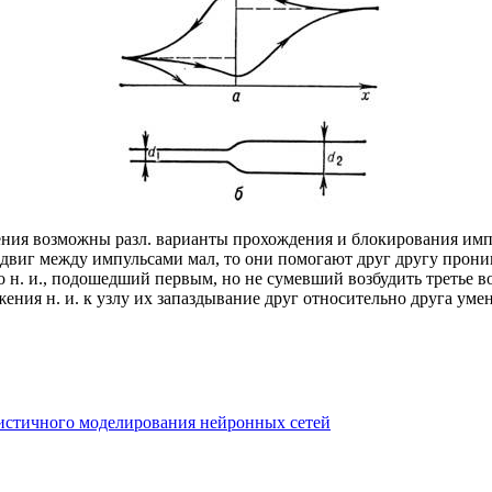
ления возможны разл. варианты прохождения и блокирования имп
двиг между импульсами мал, то они помогают друг другу проник
о н. и., подошедший первым, но не сумевший возбудить третье в
ения н. и. к узлу их запаздывание друг относительно друга уме
истичного моделирования нейронных сетей