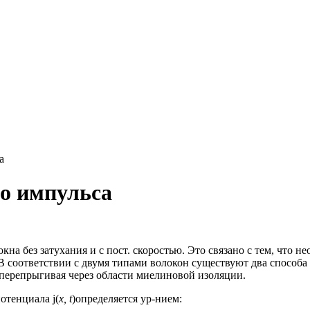
а
го импульса
окна без затухания и с пост. скоростью. Это связано с тем, что н
. В соответствии с двумя типами волокон существуют два способа
, перепрыгивая через области миелиновой изоляции.
отенциала j(
x, t
)определяется ур-нием: