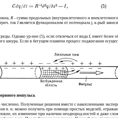
локна,
R
- сумма продольных (внутриклеточного и внеклеточног
трич. ток
I
является функционалом от потенциала j, к-рый завис
еды. Однако ур-ние (5), если отвлечься от вида
I
, имеет более 
ого шнура. Если в бегущем пламени процесс поджигания осущест
нервного импульса
.
 численно. Полученные решения вместе с накопленными эксперим
ения н. и. можно получить при помощи простых моделей, отраж
волокне, их изменение при наличии неоднород-ностей и даже сл