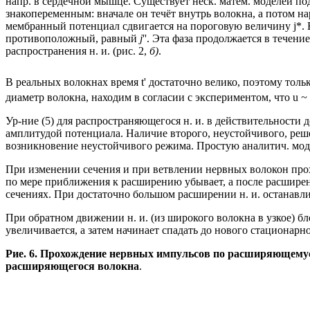
напр. в сердечной мышце. Существует неск. матем. моделей по
знакопеременным: вначале он течёт внутрь волокна, а потом 
мембранный потенциал сдвигается на пороговую величину j*. 
противоположный, равный
j
''. Эта фаза продолжается в течение
распространения н. и. (рис. 2,
б)
.
В реальных волокнах время t' достаточно велико, поэтому тольк
диаметр волокна, находим в согласии с экспериментом, что u
~
Ур-ние (5) для распространяющегося н. и. в действительности 
амплитудой потенциала. Наличие второго, неустойчивого, ре
возникновение неустойчивого режима. Простую аналитич. моде
При изменении сечения и при ветвлении нервных волокон прох
по мере приближения к расширению убывает, а после расширения
сечениях. При достаточно большом расширении н. и. останавлив
При обратном движении н. и. (из широкого волокна в узкое) б
увеличивается, а затем начинает спадать до нового стационарно
Рие. 6. Прохождение нервных импульсов по расширя
ющемус
расширяющегося волокна
.