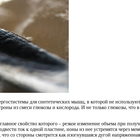
ргостистемы для синтетических мышц, в которой не используютс
троны из смеси глюкозы и кислорода. И не только глюкозы, что 
лавное свойство которого – резкое изменение объема при получе
вести ток к одной пластине, ионы из нее устремятся через мемб
я, что со стороны смотрится как изогнувшаяся дугой напряженна