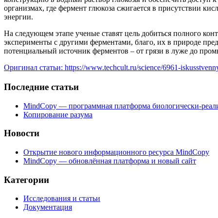
организмах, где фермент глюкоза сжигается в присутствии ки
энергии.
На следующем этапе ученые ставят цель добиться полного конт
эксперименты с другими ферментами, благо, их в природе предо
потенциальный источник ферментов – от грязи в луже до про
Оригинал статьи: https://www.techcult.ru/science/6961-iskusstvenn
Последние статьи
MindCopy — программная платформа биологически-реал
Копирование разума
Новости
Открытие нового информационного ресурса MindCopy
MindCopy — обновлённая платформа и новый сайт
Категории
Исследования и статьи
Документация