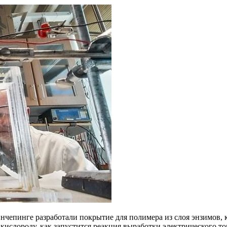
нчепинге разработали покрытие для полимера из слоя энзимов, 
кислороду, как запустится реакция выработки электрического то