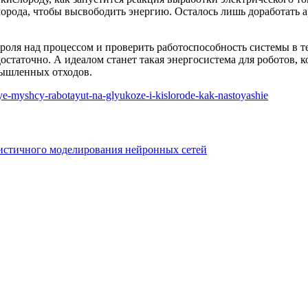
слорода, чтобы высвободить энергию. Осталось лишь доработать
роля над процессом и проверить работоспособность системы в те
статочно. А идеалом станет такая энергосистема для роботов, к
мышленных отходов.
ye-myshcy-rabotayut-na-glyukoze-i-kislorode-kak-nastoyashie
истичного моделирования нейронных сетей