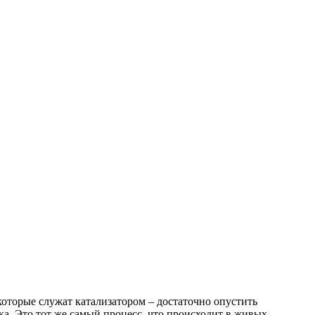
которые служат катализатором – достаточно опустить
ка. Это тот же самый процесс, что происходит в живых