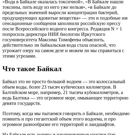
«Вода в Байкале оказалась токсичной», «В Байкале нашли
токсины, пить воду из него уже нельзя», «в Байкале до
предельных значений выросли концентрации бактерий,
продуцирующих ядовитые вещества» — эти и подобные им
сенсационные сообщения заполнили российскую прессу
после Всероссийского водного конгресса. Редакция N + 1
попросила директора НИИ биологии Иркутского
госуниверситета Максима Тимофеева объяснить,
действительно ли байкальская вода стала опасной, что
угрожает озеру на самом деле и можем ли мы справиться с
этими угрозами.
Что такое Байкал
Байкал это не просто большой водоем — это колоссальный
объем воды, более 23 тысяч кубических километров. В
Балтийском море, например, 21 тысяча кубокилометров, а
ведь Балтика — это огромное море, омывающее территорию
девяти государств.
Поэтому, когда мы пытаемся говорить о Байкале, необходимо
помнить и про гигантский объем этого водоема, и про
огромное разнообразие его территорий и ландшафтов.
На Байкале есть заливы и изолированные участки (так