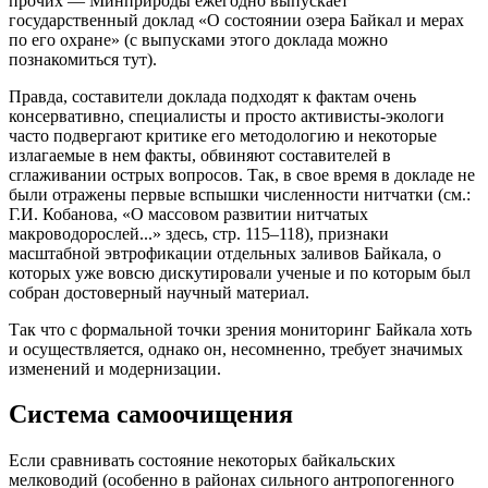
прочих — Минприроды ежегодно выпускает
государственный доклад «О состоянии озера Байкал и мерах
по его охране» (с выпусками этого доклада можно
познакомиться тут).
Правда, составители доклада подходят к фактам очень
консервативно, специалисты и просто активисты-экологи
часто подвергают критике его методологию и некоторые
излагаемые в нем факты, обвиняют составителей в
сглаживании острых вопросов. Так, в свое время в докладе не
были отражены первые вспышки численности нитчатки (см.:
Г.И. Кобанова, «О массовом развитии нитчатых
макроводорослей...» здесь, стр. 115–118), признаки
масштабной эвтрофикации отдельных заливов Байкала, о
которых уже вовсю дискутировали ученые и по которым был
собран достоверный научный материал.
Так что с формальной точки зрения мониторинг Байкала хоть
и осуществляется, однако он, несомненно, требует значимых
изменений и модернизации.
Система самоочищения
Если сравнивать состояние некоторых байкальских
мелководий (особенно в районах сильного антропогенного