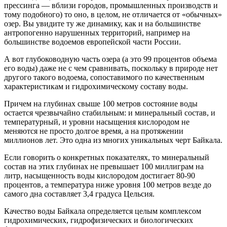
прессинга — вблизи городов, промышленных производств и
тому подобного) то оно, в целом, не отличается от «обычных»
озер. Вы увидите ту же динамику, как и на большинстве
антропогенно нарушенных территорий, например на
большинстве водоемов европейской части России.
А вот глубоководную часть озера (а это 99 процентов объема
его воды) даже не с чем сравнивать, поскольку в природе нет
другого такого водоема, сопоставимого по качественным
характеристикам и гидрохимическому составу воды.
Причем на глубинах свыше 100 метров состояние воды
остается чрезвычайно стабильным: и минеральный состав, и
температурный, и уровни насыщения кислородом не
меняются не просто долгое время, а на протяжении
миллионов лет. Это одна из многих уникальных черт Байкала.
Если говорить о конкретных показателях, то минеральный
состав на этих глубинах не превышает 100 миллиграм на
литр, насыщенность воды кислородом достигает 80-90
процентов, а температура ниже уровня 100 метров везде до
самого дна составляет 3,4 градуса Цельсия.
Качество воды Байкала определяется целым комплексом
гидрохимических, гидрофизических и биологических