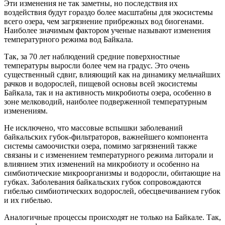
Эти изменения не так заметны, но последствия их
воздействия будут гораздо более масштабны для экосистемы
всего озера, чем загрязнение прибрежных вод биогенами.
Наиболее значимым фактором ученые называют изменения
температурного режима вод Байкала.
Так, за 70 лет наблюдений средние поверхностные
температуры выросли более чем на градус. Это очень
существенный сдвиг, влияющий как на динамику мельчайших
рачков и водорослей, пищевой основы всей экосистемы
Байкала, так и на активность микробиоты озера, особенно в
зоне мелководий, наиболее подверженной температурным
изменениям.
Не исключено, что массовые вспышки заболеваний
байкальских губок-фильтраторов, важнейшего компонента
системы самоочистки озера, помимо загрязнений также
связаны и с изменением температурного режима литорали и
влиянием этих изменений на микробиоту и особенно на
симбиотические микроорганизмы и водоросли, обитающие на
губках. Заболевания байкальских губок сопровождаются
гибелью симбиотических водорослей, обесцвечиванием губок
и их гибелью.
Аналогичные процессы происходят не только на Байкале. Так,