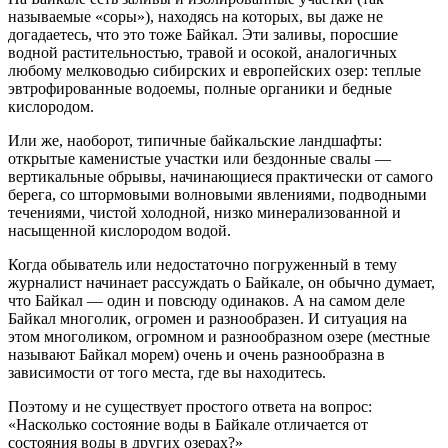
называемые «соры»), находясь на которых, вы даже не
догадаетесь, что это тоже Байкал. Эти заливы, поросшие
водной растительностью, травой и осокой, аналогичных
любому мелководью сибирских и европейских озер: теплые
эвтрофированные водоемы, полные органики и бедные
кислородом.
Или же, наоборот, типичные байкальские ландшафты:
открытые каменистые участки или бездонные свалы —
вертикальные обрывы, начинающиеся практически от самого
берега, со штормовыми волновыми явлениями, подводными
течениями, чистой холодной, низко минерализованной и
насыщенной кислородом водой.
Когда обыватель или недостаточно погруженный в тему
журналист начинает рассуждать о Байкале, он обычно думает,
что Байкал — один и повсюду одинаков. А на самом деле
Байкал многолик, огромен и разнообразен. И ситуация на
этом многоликом, огромном и разнообразном озере (местные
называют Байкал морем) очень и очень разнообразна в
зависимости от того места, где вы находитесь.
Поэтому и не существует простого ответа на вопрос:
«Насколько состояние воды в Байкале отличается от
состояния воды в других озерах?»