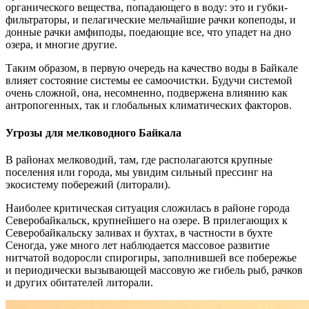
органического вещества, попадающего в воду: это и губки-
фильтраторы, и пелагические мельчайшие рачки копеподы, и
донные рачки амфиподы, поедающие все, что упадет на дно
озера, и многие другие.
Таким образом, в первую очередь на качество воды в Байкале
влияет состояние системы ее самоочистки. Будучи системой
очень сложной, она, несомненно, подвержена влиянию как
антропогенных, так и глобальных климатических факторов.
Угрозы для мелководного Байкала
В районах мелководий, там, где располагаются крупные
поселения или города, мы увидим сильный прессинг на
экосистему побережий (литорали).
Наиболее критическая ситуация сложилась в районе города
Северобайкальск, крупнейшего на озере. В прилегающих к
Северобайкальску заливах и бухтах, в частности в бухте
Сеногда, уже много лет наблюдается массовое развитие
нитчатой водоросли спирогиры, заполнившей все побережье
и периодически вызывающей массовую же гибель рыб, рачков
и других обитателей литорали.