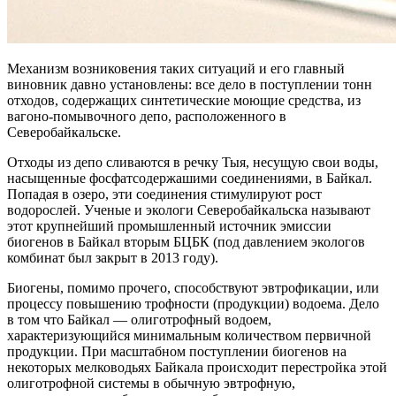
Механизм возниковения таких ситуаций и его главный
виновник давно установлены: все дело в поступлении тонн
отходов, содержащих синтетические моющие средства, из
вагоно-помывочного депо, расположенного в
Северобайкальске.
Отходы из депо сливаются в речку Тыя, несущую свои воды,
насыщенные фосфатсодержашими соединениями, в Байкал.
Попадая в озеро, эти соединения стимулируют рост
водорослей. Ученые и экологи Северобайкальска называют
этот крупнейший промышленный источник эмиссии
биогенов в Байкал вторым БЦБК (под давлением экологов
комбинат был закрыт в 2013 году).
Биогены, помимо прочего, способствуют эвтрофикации, или
процессу повышению трофности (продукции) водоема. Дело
в том что Байкал — олиготрофный водоем,
характеризующийся минимальным количеством первичной
продукции. При масштабном поступлении биогенов на
некоторых мелководьях Байкала происходит перестройка этой
олиготрофной системы в обычную эвтрофную,