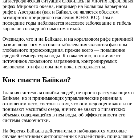
катастрофическая ситуация сложилась на многих коралловых
рифах Мирового океана, например на Большом Барьерном
рифе в Австралии (как и Байкал, он является объектом
всемирного природного наследия ЮНЕСКО). Там в
последние годы наблюдается массовое заболевание и гибель
кораллов со сходной симптоматикой.
Очевидно, что и на Байкале, и на коралловом рифе причиной
развивающегося массового заболевания являются факторы
глобального происхождения, прежде всего — повышение
средней температуры воды. К сожалению, в отличие от
источников локального загрязнения, контролируемых
человеком, эти факторы нам пока неподвластны.
Как спасти Байкал?
Главная системная ошибка людей, не просто рассуждающих о
Байкале, но и принимающих управленческие решения в
отношении него, состоит в том, что они недооценивают и не
понимают масштабы озера, ничего не знают о гигантских
объемах содержащейся в нем воды, об эффективности его
системы самоочистки.
На берегах Байкала действительно наблюдаются массовые
случае негативных антропогенных воздействий, приводящие