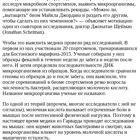
исследуя микробиом спортсменов, выявить микроорганизмы,
помогающие им устанавливать рекорды. «Можно ли,
„вытащить“ биом Майкла Джордана и раздать его другим,
чтобы сделать из них чемпионов?» — объясняет мотивацию
один из соавторов исследования, доктор Джонатан Щейман
(Jonathan Scheiman).
Чтобы это выяснить медики провели ряд исследований. В
первом из них участвовали 20 спортсменов, тренировавшихся
для Бостонского марафона-2015. Ученые собирали у них
образцы фекалий в течение недели до забега и недели после
него. И затем определяли последовательности ДНК
микроорганизмов из образцов. Когда исследователи сравнили
геномы из образцов до и после забега, они выяснили, что
после соревнований в биоме спортсменов резко возросла
численность бактерий, расщепляющих молочную кислоту.
Название микроорганизма ученые не называют.
По одной из теорий (впрочем, многие исследователи с ней не
согласны), молочная кислота вызывает отсроченные боли в
мышцах после интенсивной физической нагрузки. Поэтому в
настоящее время медики из Гарварда проводят исследования
на мышах: они кормят животных бактериями и смотрят, как
микроорганизмы влияют на уровень молочной кислоты и
мышечную усталость.