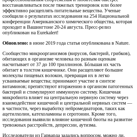
восстанавливаться после тяжелых тренировок или более
эффективно расщеплять питательные вещества. Ученые
сообщили о результатах исследования на 254 Национальной
конференции Американского химического общества, которая
проходит в Вашингтоне 20-24 августа. Пресс-релиз
опубликован на Eurekalert!
Обновлено:
в июне 2019 года статья опубликована в Nature.
Сообщество микроорганизмов (вирусов, бактерий, грибков),
обитающих в организме человека по разным оценкам
насчитывает от 37 до 100 триллионов. Бóльшая их часть
обитает в толстом кишечнике. Они расщепляют большие
молекулы пищевых волокон, превращая их в легко
усваиваемые вещества; принимают участие в синтезе
витаминов; препятствуют вторжению в организм патогенных
бактерий и стимулируют иммунную систему. Кишечная
микробиота влияет на центральную нервную систему через
взаимодействие кишечной и центральной нервных систем —
в частности, через выработку нейромедиаторов, таких как
ацетилхолин, катехоламины и серотонин. Кроме того,
исследования выявили влияние кишечной биоты на развитие
тревожных расстройств, депрессии, аутизма.
Исследователи из Гарварда задались вопросом, можно ли,