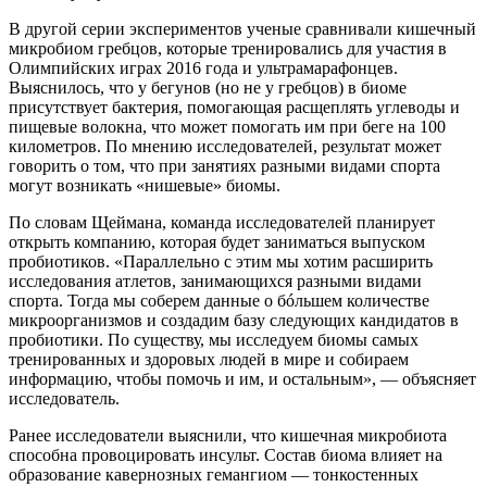
В другой серии экспериментов ученые сравнивали кишечный
микробиом гребцов, которые тренировались для участия в
Олимпийских играх 2016 года и ультрамарафонцев.
Выяснилось, что у бегунов (но не у гребцов) в биоме
присутствует бактерия, помогающая расщеплять углеводы и
пищевые волокна, что может помогать им при беге на 100
километров. По мнению исследователей, результат может
говорить о том, что при занятиях разными видами спорта
могут возникать «нишевые» биомы.
По словам Щеймана, команда исследователей планирует
открыть компанию, которая будет заниматься выпуском
пробиотиков. «Параллельно с этим мы хотим расширить
исследования атлетов, занимающихся разными видами
спорта. Тогда мы соберем данные о бóльшем количестве
микроорганизмов и создадим базу следующих кандидатов в
пробиотики. По существу, мы исследуем биомы самых
тренированных и здоровых людей в мире и собираем
информацию, чтобы помочь и им, и остальным», — объясняет
исследователь.
Ранее исследователи выяснили, что кишечная микробиота
способна провоцировать инсульт. Состав биома влияет на
образование кавернозных гемангиом — тонкостенных