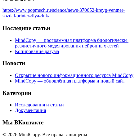
https://www.popmech.ru/science/news-370652-kreyg-ventner-
sozdal-printer-dlya-dnk/
Последние статьи
MindCopy — программная платформа биологически-
реалистичного моделирования нейронных сетей
Копирование разума
Новости
Открытие нового информационного ресурса MindCopy
MindCopy — обновлённая платформа и новый сайт
Категории
Исследования и статьи
Документация
Мы ВКонтакте
© 2026 MindCopy. Все права защищены