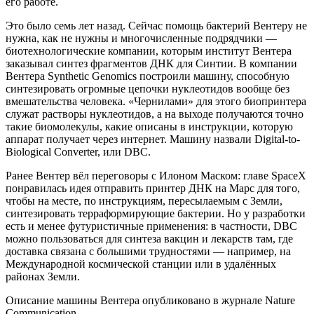
его работе.
Это было семь лет назад. Сейчас помощь бактерий Вентеру не
нужна, как не нужны и многочисленные подрядчики —
биотехнологические компании, которым институт Вентера
заказывал синтез фрагментов ДНК для Синтии. В компании
Вентера Synthetic Genomics построили машину, способную
синтезировать огромные цепочки нуклеотидов вообще без
вмешательства человека. «Чернилами» для этого биопринтера
служат растворы нуклеотидов, а на выходе получаются точно
такие биомолекулы, какие описаны в инструкции, которую
аппарат получает через интернет. Машину назвали Digital-to-
Biological Converter, или DBC.
Ранее Вентер вёл переговоры с Илоном Маском: главе SpaceX
понравилась идея отправить принтер ДНК на Марс для того,
чтобы на месте, по инструкциям, пересылаемым с Земли,
синтезировать терраформирующие бактерии. Но у разработки
есть и менее футуристичные применения: в частности, DBC
можно пользоваться для синтеза вакцин и лекарств там, где
доставка связана с большими трудностями — например, на
Международной космической станции или в удалённых
районах Земли.
Описание машины Вентера опубликовано в журнале Nature
Communication