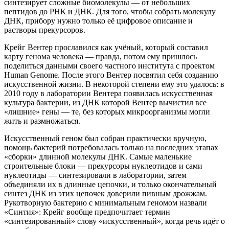
синтезирует сложные биомолекулы — от небольших
пептидов до РНК и ДНК. Для того, чтобы собрать молекулу
ДНК, прибору нужно только её цифровое описание и
растворы прекурсоров.
Крейг Вентер прославился как учёный, который составил
карту генома человека — правда, потом ему пришлось
поделиться данными своего частного института с проектом
Human Genome. После этого Вентер посвятил себя созданию
искусственной жизни. В некоторой степени ему это удалось: в
2010 году в лаборатории Вентера появилась искусственная
культура бактерии, из ДНК которой Вентер вычистил все
«лишние» гены — те, без которых микроорганизмы могли
жить и размножаться.
Искусственный геном был собран практически вручную,
помощь бактерий потребовалась только на последних этапах
«сборки» длинной молекулы ДНК. Самые маленькие
строительные блоки — прекурсоры нуклеотидов и сами
нуклеотиды — синтезировали в лаборатории, затем
объединяли их в длинные цепочки, и только окончательный
синтез ДНК из этих цепочек доверили пивным дрожжам.
Рукотворную бактерию с минимальным геномом назвали
«Синтия»: Крейг вообще предпочитает термин
«синтезированный» слову «искусственный», когда речь идёт о