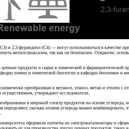
C3) и 2,3-фурандиол (C4) — могут использоваться в качестве пр
енить метилглиоксалем, так как он безопаснее. Открытие, осно
в ценные продукты и сырье в химической и фармацевтической 
кафедры химии и химической биологии и кафедры биохимии и ми
охимически преобразован в метанол, этанол, метан и этилен с 
и осуществимым, утверждают исследователи.
еобразованы в широкий спектр продуктов на основе углерода, ис
я определяют, сколько атомов углерода можно комбинировать, 
.
о университета оформили патенты на электрокатализаторы и с
льзовать ее для производства других ценных продуктов, таких 