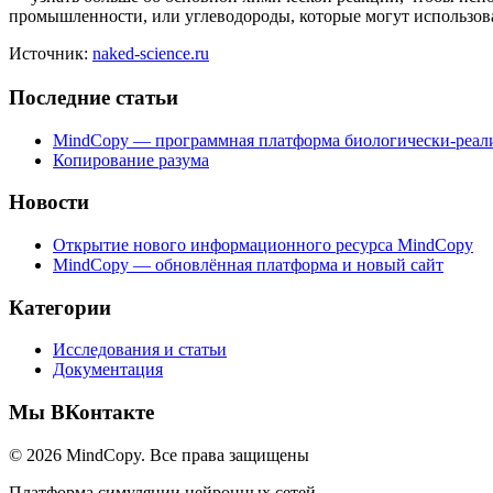
промышленности, или углеводороды, которые могут использова
Источник:
naked-science.ru
Последние статьи
MindCopy — программная платформа биологически-реал
Копирование разума
Новости
Открытие нового информационного ресурса MindCopy
MindCopy — обновлённая платформа и новый сайт
Категории
Исследования и статьи
Документация
Мы ВКонтакте
© 2026 MindCopy. Все права защищены
Платформа симуляции нейронных сетей