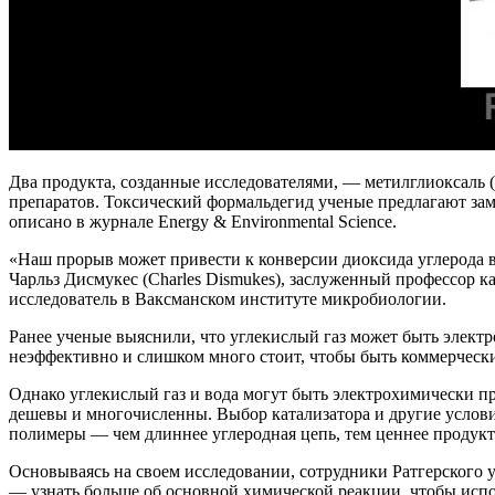
Два продукта, созданные исследователями, — метилглиоксаль (
препаратов. Токсический формальдегид ученые предлагают зам
описано в журнале Energy & Environmental Science.
«Наш прорыв может привести к конверсии диоксида углерода 
Чарльз Дисмукес (Charles Dismukes), заслуженный профессор 
исследователь в Ваксманском институте микробиологии.
Ранее ученые выяснили, что углекислый газ может быть электр
неэффективно и слишком много стоит, чтобы быть коммерческ
Однако углекислый газ и вода могут быть электрохимически пр
дешевы и многочисленны. Выбор катализатора и другие услови
полимеры — чем длиннее углеродная цепь, тем ценнее продукт
Основываясь на своем исследовании, сотрудники Ратгерског
— узнать больше об основной химической реакции, чтобы испо