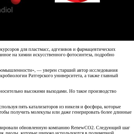
екурсоров для пластмасс, адгезивов и фармацевтических
ванное на химии искусственного фотосинтеза, подробно
промышленности», — уверен старший автор исследования
кробиологии Ратгерского университета, а также главный
относительно высокими выходами. Но такое производство
пользуя пять катализаторов из никеля и фосфора, которые
чтобы получить молекулы или даже генерировать более длинные
формировали обновленную компанию RenewCO2. Следующий шаг
как диолы, которые широко используются в полимерной