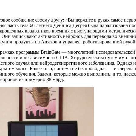
товое сообщение своему другу: «Вы держите в руках самое перв
няя часть тела 66-летнего Денниса Дегрея была парализована пос
х крошечных квадратиков кремния с выступающими металлическ
. Они записывают активность нейронов для перевода во внешни
 купил продукты на Amazon и управлял роботизированной рукой 
 рамках программы BrainGate — многолетней исследовательской
бильности и независимости США. Хирургическим путем импланта
частного случая или нейродегенеративного заболевания. Однако 
крытом мозге. Более того, система не беспроводная — из черепа
нного обучения. Задачи, которые можно выполнить, и то, наск
нейронов из примерно 88 млрд.