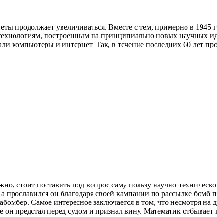
ты продолжает увеличиваться. Вместе с тем, примерно в 1945 г
 и технологиям, построенным на принципиально новых научных 
дали компьютеры и интернет. Так, в течение последних 60 лет 
ожно, стоит поставить под вопрос саму пользу научно-техничес
, а прославился он благодаря своей кампании по рассылке бомб п
набомбер. Самое интересное заключается в том, что несмотря н
те он предстал перед судом и признал вину. Математик отбывае