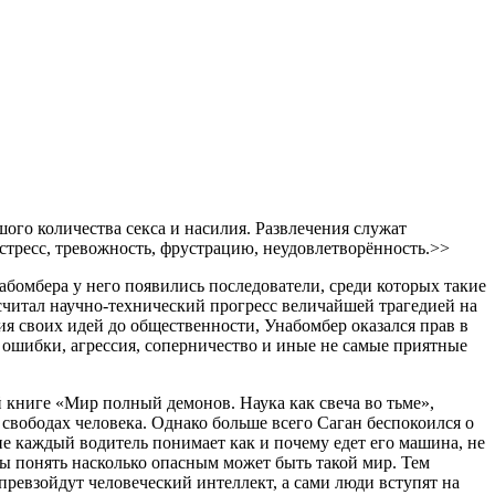
го количества секса и насилия. Развлечения служат
 стресс, тревожность, фрустрацию, неудовлетворённость.>>
абомбера у него появились последователи, среди которых такие
считал научно-технический прогресс величайшей трагедией на
ия своих идей до общественности, Унабомбер оказался прав в
 ошибки, агрессия, соперничество и иные не самые приятные
 книге «Мир полный демонов. Наука как свеча во тьме»,
свободах человека. Однако больше всего Саган беспокоился о
е каждый водитель понимает как и почему едет его машина, не
бы понять насколько опасным может быть такой мир. Тем
превзойдут человеческий интеллект, а сами люди вступят на