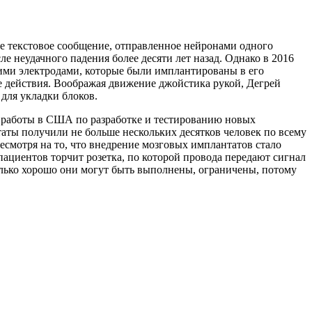
ое текстовое сообщение, отправленное нейронами одного
ле неудачного падения более десяти лет назад. Однако в 2016
ими электродами, которые были имплантированы в его
е действия. Воображая движение джойстика рукой, Дегрей
для укладки блоков.
 работы в США по разработке и тестированию новых
ты получили не больше нескольких десятков человек по всему
несмотря на то, что внедрение мозговых имплантатов стало
 пациентов торчит розетка, по которой провода передают сигнал
олько хорошо они могут быть выполнены, ограничены, потому