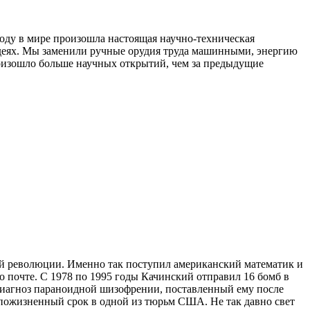
оду в мире произошла настоящая научно-техническая
идеях. Мы заменили ручные орудия труда машинными, энергию
произошло больше научных открытий, чем за предыдущие
кой революции. Именно так поступил американский математик и
о почте. С 1978 по 1995 годы Качинский отправил 16 бомб в
а диагноз параноидной шизофрении, поставленный ему после
т пожизненный срок в одной из тюрьм США. Не так давно свет