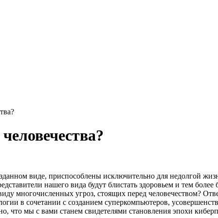
тва?
 человечества?
озданном виде, приспособлены исключительно для недолгой жиз
едставители нашего вида будут блистать здоровьем и тем более б
иду многочисленных угроз, стоящих перед человечеством? Ответ
логии в сочетании с созданием суперкомпьютеров, усовершенст
о, что мы с вами станем свидетелями становления эпохи кибер