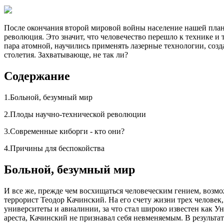
После окончания второй мировой войны население нашей плане
революция. Это значит, что человечество перешло к технике
пара атомной, научились применять лазерные технологии, соз
столетия. Захватывающе, не так ли?
Содержание
1.Больной, безумный мир
2.Плоды научно-технической революции
3.Современные киборги - кто они?
4.Причины для беспокойства
Больной, безумный мир
И все же, прежде чем восхищаться человеческим гением, возм
террорист Теодор Качинский. На его счету жизни трех человек
университеты и авиалинии, за что стал широко известен как У
ареста, Качинский не признавал себя невменяемым. В результа