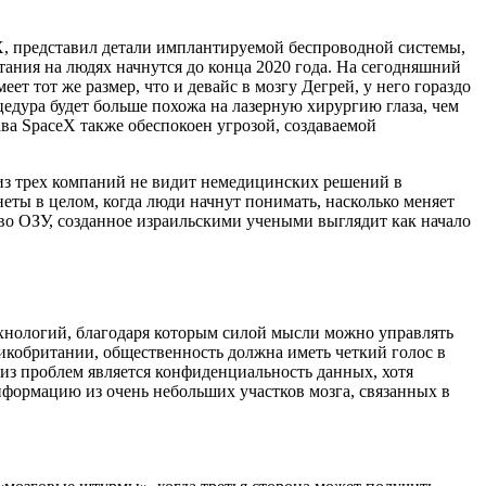
eX, представил детали имплантируемой беспроводной системы,
ытания на людях начнутся до конца 2020 года. На сегодняшний
т тот же размер, что и девайс в мозгу Дегрей, у него гораздо
цедура будет больше похожа на лазерную хирургию глаза, чем
ва SpaceX также обеспокоен угрозой, создаваемой
 из трех компаний не видит немедицинских решений в
еты в целом, когда люди начнут понимать, насколько меняет
тво ОЗУ, созданное израильскими учеными выглядит как начало
технологий, благодаря которым силой мысли можно управлять
икобритании, общественность должна иметь четкий голос в
из проблем является конфиденциальность данных, хотя
формацию из очень небольших участков мозга, связанных в