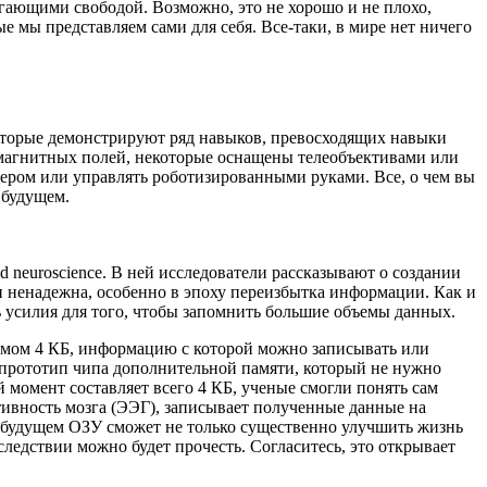
гающими свободой. Возможно, это не хорошо и не плохо,
ые мы представляем сами для себя. Все-таки, в мире нет ничего
, которые демонстрируют ряд навыков, превосходящих навыки
 магнитных полей, некоторые оснащены телеобъективами или
ером или управлять роботизированными руками. Все, о чем вы
 будущем.
 neuroscience. В ней исследователи рассказывают о создании
 ненадежна, особенно в эпоху переизбытка информации. Как и
ь усилия для того, чтобы запомнить большие объемы данных.
емом 4 КБ, информацию с которой можно записывать или
о прототип чипа дополнительной памяти, который не нужно
 момент составляет всего 4 КБ, ученые смогли понять сам
тивность мозга (ЭЭГ), записывает полученные данные на
в будущем ОЗУ сможет не только существенно улучшить жизнь
ледствии можно будет прочесть. Согласитесь, это открывает