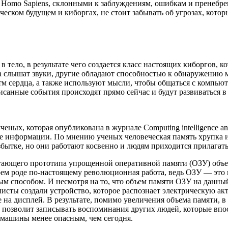
 Homo Sapiens, склонными к заблуждениям, ошибкам и пренебре
ческом будущем и киборгах, не стоит забывать об угрозах, котор
т в тело, в результате чего создается класс настоящих киборгов
да слышат звуки, другие обладают способностью к обнаружению
 сердца, а также используют мысли, чтобы общаться с компьют
исанные события происходят прямо сейчас и будут развиваться в
ых, которая опубликована в журнале Computing intelligence and
е информации. По мнению ученых человеческая память хрупка и
збытке, но они работают косвенно и людям приходится прилагат
ботающего прототипа упрощенной оперативной памяти (ОЗУ) объ
своем роде по-настоящему революционная работа, ведь ОЗУ — эт
ым способом. И несмотря на то, что объем памяти ОЗУ на данный
исты создали устройство, которое распознает электрическую ак
на дисплей. В результате, помимо увеличения объема памяти, 
 позволит записывать воспоминания других людей, которые впос
 машины менее опасным, чем сегодня.