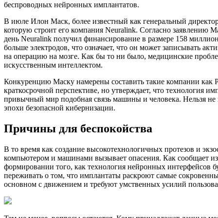
беспроводных нейронных имплантатов.
В июле Илон Маск, более известный как генеральный директор
которую строит его компания Neuralink. Согласно заявлению Ма
день Neuralink получил финансирование в размере 158 миллионо
больше электродов, что означает, что он может записывать акт
на операцию на мозге. Как бы то ни было, медицинские пробле
искусственным интеллектом.
Конкуренцию Маску намерены составить такие компании как Pa
краткосрочной перспективе, но утверждает, что технология им
привычный мир подобная связь машины и человека. Нельзя не з
эпохи безопасной кибернизации.
Причины для беспокойства
В то время как создание высокотехнологичных протезов и экзо
компьютером и машинами вызывает опасения. Как сообщает изд
формировании того, как технология нейронных интерфейсов бу
переживать о том, что имплантаты раскроют самые сокровенны
основном с движением и требуют умственных усилий пользова