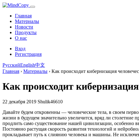
Главная
Материалы
Новости
Продукты
О нас
Вход
Регистрация
Русский
English
中文
Главная
›
Материалы
›
Как происходит кибернизация человечес
Как происходит кибернизация
22 декабря 2019
Shulik46610
Давайте будем откровенны — человеческие тела, в своем перв
жизни в будущем значительно увеличится, вряд ли столетние пр
продлить само существование нашей цивилизации, особенно вв
Постоянно растущая скорость развития технологий и нейробио
прокладывает путь к слиянию человека и машины. Не исключен