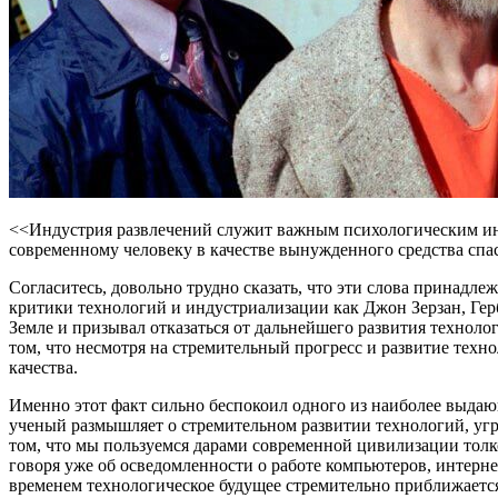
<<Индустрия развлечений служит важным психологическим инст
современному человеку в качестве вынужденного средства спасе
Согласитесь, довольно трудно сказать, что эти слова принадл
критики технологий и индустриализации как Джон Зерзан, Гер
Земле и призывал отказаться от дальнейшего развития техноло
том, что несмотря на стремительный прогресс и развитие тех
качества.
Именно этот факт сильно беспокоил одного из наиболее выдающ
ученый размышляет о стремительном развитии технологий, угро
том, что мы пользуемся дарами современной цивилизации толко
говоря уже об осведомленности о работе компьютеров, интерне
временем технологическое будущее стремительно приближается.