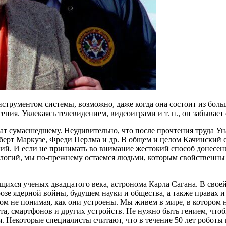
рументом системы, возможно, даже когда она состоит из большо
ния. Увлекаясь телевидением, видеоиграми и т. п., он забывает
ежат сумасшедшему. Неудивительно, что после прочтения труда Ун
берт Маркузе, Фреди Перлма и др. В общем и целом Качинский 
гий. И если не принимать во внимание жестокий способ донесен
нологий, мы по-прежнему остаемся людьми, которым свойственны
ихся ученых двадцатого века, астронома Карла Сагана. В своей
зе ядерной войны, будущем науки и общества, а также правах и 
м не понимая, как они устроены. Мы живем в мире, в котором н
та, смартфонов и других устройств. Не нужно быть гением, что
 Некоторые специалисты считают, что в течение 50 лет роботы 