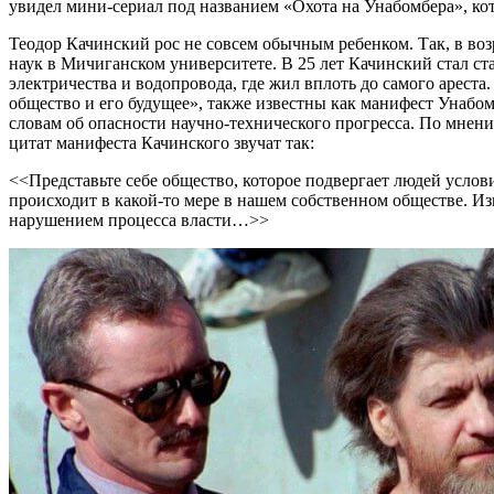
увидел мини-сериал под названием «Охота на Унабомбера», кото
Теодор Качинский рос не совсем обычным ребенком. Так, в возр
наук в Мичиганском университете. В 25 лет Качинский стал ст
электричества и водопровода, где жил вплоть до самого ареста
общество и его будущее», также известны как манифест Унабомб
словам об опасности научно-технического прогресса. По мнен
цитат манифеста Качинского звучат так:
<<Представьте себе общество, которое подвергает людей услови
происходит в какой-то мере в нашем собственном обществе. Изв
нарушением процесса власти…>>