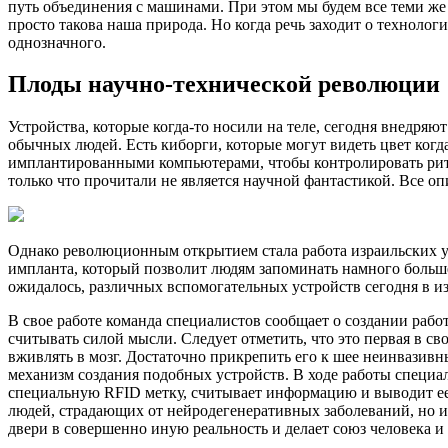
путь объединения с машинами. При этом мы будем все теми же
просто такова наша природа. Но когда речь заходит о технологи
однозначного.
Плоды научно-технической революции
Устройства, которые когда-то носили на теле, сегодня внедряю
обычных людей. Есть киборги, которые могут видеть цвет ког
имплантированными компьютерами, чтобы контролировать ритм
только что прочитали не является научной фантастикой. Все оп
Однако революционным открытием стала работа израильских учен
импланта, который позволит людям запоминать намного больш
ожидалось, различных вспомогательных устройств сегодня в и
В свое работе команда специалистов сообщает о создании ра
считывать силой мысли. Следует отметить, что это первая в 
вживлять в мозг. Достаточно прикрепить его к шее неинвазивн
механизм создания подобных устройств. В ходе работы специал
специальную RFID метку, считывает информацию и выводит ее 
людей, страдающих от нейродегенеративных заболеваний, но и
двери в совершенно иную реальность и делает союз человека и