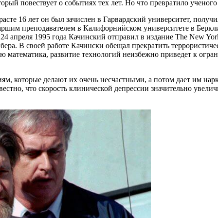
рый повествует о событиях тех лет. Но что превратило ученого 
асте 16 лет он был зачислен в Гарвардский университет, получи
аршим преподавателем в Калифорнийском университете в Беркли,
. 24 апреля 1995 года Качинский отправил в издание The New Yo
ера. В своей работе Качински обещал прекратить террористическ
ию математика, развитие технологий неизбежно приведет к огра
ям, которые делают их очень несчастными, а потом дает им нарк
естно, что скорость клинической депрессии значительно увеличи