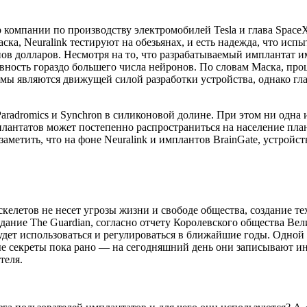
 компании по производству электромобилей Tesla и глава Spac
ска, Neuralink тестируют на обезьянах, и есть надежда, что исп
в долларов. Несмотря на то, что разрабатываемый имплантат имее
ивность гораздо большего числа нейронов. По словам Маска, про
мы являются движущей силой разработки устройства, однако гла
radromics и Synchron в силиконовой долине. При этом ни одна
плантатов может постепенно распространиться на население план
аметить, что на фоне Neuralink и имплантов BrainGate, устройс
скелетов не несет угрозы жизни и свободе общества, создание 
ание The Guardian, согласно отчету Королевского общества Вел
дет использоваться и регулироваться в ближайшие годы. Одной 
е секреты пока рано — на сегодняшний день они записывают ин
теля.