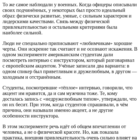
То же самое наблюдали у военных. Когда офицеры описывали
своих подчинённых, у некоторых был просто идеальный
образ: физически развитые, умные, с сильным характером и
лидерскими качествами. Связь между физической
привлекательностью и остальными критериями была
наиболее сильной.
Люди не специально приписывают «любимчикам» хорошие
черты. Они искренне так считают и не осознают искажения. В
одном эксперименте американским студентам дали
посмотреть интервью с инструктором, который разговаривал
с европейским акцентом. Учёные записали два варианта: в
одном спикер был приветливым и дружелюбным, в другом —
холодным и отстранённым.
Студенты, посмотревшие «тёплое» интервью, говорили, что
акцент им нравится, да и сам мужчина тоже. Те, кому
досталась запись с «недружелюбным типом», утверждали, что
он их бесит. При этом, когда студентов спрашивали, в чём
причина, они называли именно акцент, а не другие
особенности инструктора.
В этом эксперименте речь идёт об общем впечатлении от
человека, а не о физической красоте. Но, как показала
практика, внешняя привлекательность очень сильно влияет на