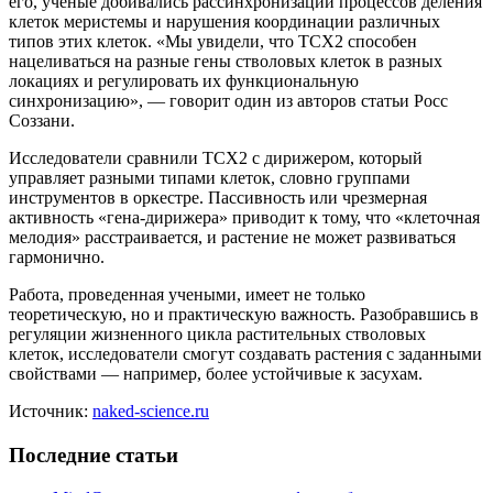
его, ученые добивались рассинхронизации процессов деления
клеток меристемы и нарушения координации различных
типов этих клеток. «Мы увидели, что TCX2 способен
нацеливаться на разные гены стволовых клеток в разных
локациях и регулировать их функциональную
синхронизацию», — говорит один из авторов статьи Росс
Соззани.
Исследователи сравнили TCX2 с дирижером, который
управляет разными типами клеток, словно группами
инструментов в оркестре. Пассивность или чрезмерная
активность «гена-дирижера» приводит к тому, что «клеточная
мелодия» расстраивается, и растение не может развиваться
гармонично.
Работа, проведенная учеными, имеет не только
теоретическую, но и практическую важность. Разобравшись в
регуляции жизненного цикла растительных стволовых
клеток, исследователи смогут создавать растения с заданными
свойствами — например, более устойчивые к засухам.
Источник:
naked-science.ru
Последние статьи