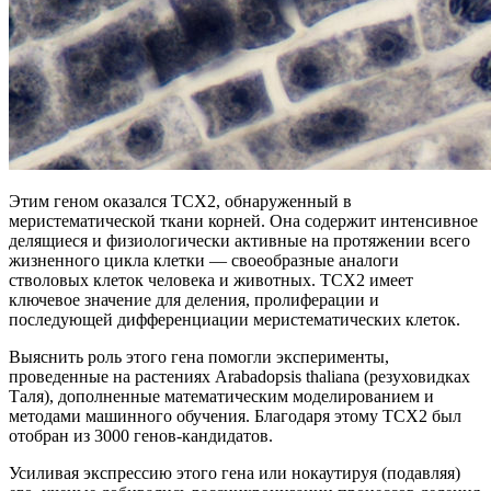
Этим геном оказался TCX2, обнаруженный в
меристематической ткани корней. Она содержит интенсивное
делящиеся и физиологически активные на протяжении всего
жизненного цикла клетки — своеобразные аналоги
стволовых клеток человека и животных. TCX2 имеет
ключевое значение для деления, пролиферации и
последующей дифференциации меристематических клеток.
Выяснить роль этого гена помогли эксперименты,
проведенные на растениях Arabadopsis thaliana (резуховидках
Таля), дополненные математическим моделированием и
методами машинного обучения. Благодаря этому TCX2 был
отобран из 3000 генов-кандидатов.
Усиливая экспрессию этого гена или нокаутируя (подавляя)