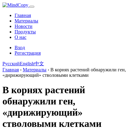
Главная
Материалы
Новости
Продукты
О нас
Вход
Регистрация
Русский
English
中文
Главная
›
Материалы
›
В корнях растений обнаружили ген,
«дирижирующий» стволовыми клетками
В корнях растений
обнаружили ген,
«дирижирующий»
стволовыми клетками