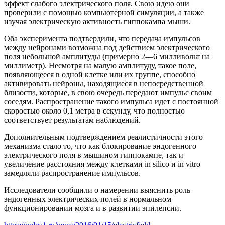
эффект слабого электрического поля. Свою идею они
проверили с помощью компьютерной симуляции, а также
изучая электрическую активность гиппокампа мыши.
Оба эксперимента подтвердили, что передача импульсов
между нейронами возможна под действием электрического
поля небольшой амплитуды (примерно 2—6 милливольт на
миллиметр). Несмотря на малую амплитуду, такое поле,
появляющееся в одной клетке или их группе, способно
активировать нейроны, находящиеся в непосредственной
близости, которые, в свою очередь передают импульс своим
соседям. Распространение такого импульса идет с постоянной
скоростью около 0,1 метра в секунду, что полностью
соответствует результатам наблюдений.
Дополнительным подтверждением реалистичности этого
механизма стало то, что как блокирование эндогенного
электрического поля в мышином гиппокампе, так и
увеличение расстояния между клетками in silico и in vitro
замедляли распространение импульсов.
Исследователи сообщили о намерении выяснить роль
эндогенных электрических полей в нормальном
функционировании мозга и в развитии эпилепсии.