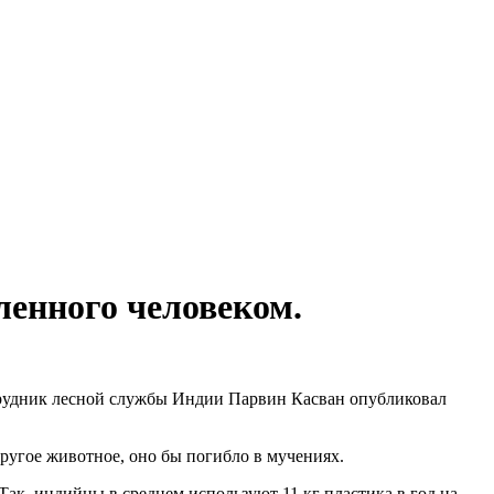
ленного человеком.
трудник лесной службы Индии Парвин Касван опубликовал
ругое животное, оно бы погибло в мучениях.
 Так, индийцы в среднем используют 11 кг пластика в год на