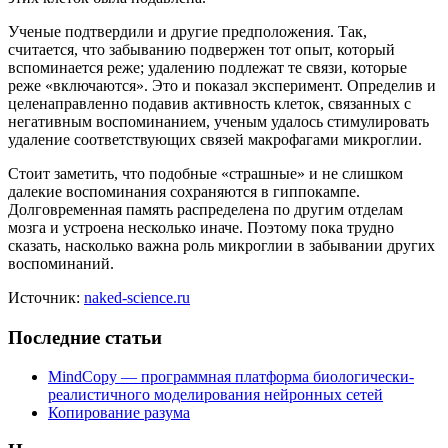
Ученые подтвердили и другие предположения. Так,
считается, что забыванию подвержен тот опыт, который
вспоминается реже; удалению подлежат те связи, которые
реже «включаются». Это и показал эксперимент. Определив и
целенаправленно подавив активность клеток, связанных с
негативным воспоминанием, ученым удалось стимулировать
удаление соответствующих связей макрофагами микроглии.
Стоит заметить, что подобные «страшные» и не слишком
далекие воспоминания сохраняются в гиппокампе.
Долговременная память распределена по другим отделам
мозга и устроена несколько иначе. Поэтому пока трудно
сказать, насколько важна роль микроглии в забывании других
воспоминаний.
Источник:
naked-science.ru
Последние статьи
MindCopy — программная платформа биологически-
реалистичного моделирования нейронных сетей
Копирование разума