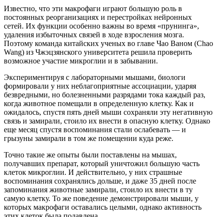
Известно, что эти макрофаги играют большую роль в
постоянных реорганизациях и перестройках нейронных
сетей. Их функции особенно важны во время «прунинга»,
удаления избыточных связей в ходе взросления мозга.
Поэтому команда китайских ученых во главе Чао Ваном (Chao
Wang) из Чжэцзянского университета решила проверить
возможное участие микроглии и в забывании.
Экспериментируя с лабораторными мышами, биологи
формировали у них неблагоприятные ассоциации, ударяя
безвредными, но болезненными разрядами тока каждый раз,
когда животное помещали в определенную клетку. Как и
ожидалось, спустя пять дней мыши сохраняли эту негативную
связь и замирали, стоило их внести в опасную клетку. Однако
еще месяц спустя воспоминания стали ослабевать — и
грызуны замирали в том же помещении куда реже.
Точно такие же опыты были поставлены на мышах,
получавших препарат, который уничтожил большую часть
клеток микроглии. И действительно, у них страшные
воспоминания сохранялись дольше, и даже 35 дней после
запоминания животные замирали, стоило их внести в ту
самую клетку. То же поведение демонстрировали мыши, у
которых макрофаги оставались целыми, однако активность
этих клеток была подавлена.