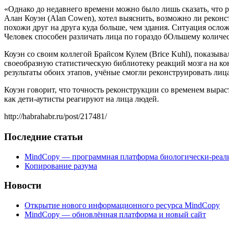
«Однако до недавнего времени можно было лишь сказать, что ре
Алан Коуэн (Alan Cowen), хотел выяснить, возможно ли реконс
похожи друг на друга куда больше, чем здания. Ситуация осло
Человек способен различать лица по гораздо бОльшему количе
Коуэн со своим коллегой Брайсом Кулем (Brice Kuhl), показы
своеобразную статистическую библиотеку реакций мозга на к
результаты обоих этапов, учёные смогли реконструировать лиц
Коуэн говорит, что точность реконструкции со временем выраст
как дети-аутисты реагируют на лица людей.
http://habrahabr.ru/post/217481/
Последние статьи
MindCopy — программная платформа биологически-реал
Копирование разума
Новости
Открытие нового информационного ресурса MindCopy
MindCopy — обновлённая платформа и новый сайт