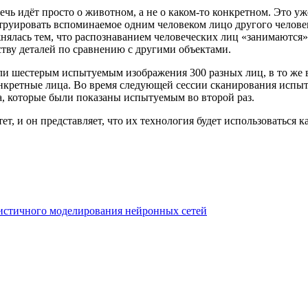
чь идёт просто о животном, а не о каком-то конкретном. Это уж
труировать вспоминаемое одним человеком лицо другого человек
жнялась тем, что распознаванием человеческих лиц «занимаются»
ству деталей по сравнению с другими объектами.
вали шестерым испытуемым изображения 300 разных лиц, в то ж
онкретные лица. Во время следующей сессии сканирования исп
а, которые были показаны испытуемым во второй раз.
ет, и он представляет, что их технология будет использоваться к
истичного моделирования нейронных сетей