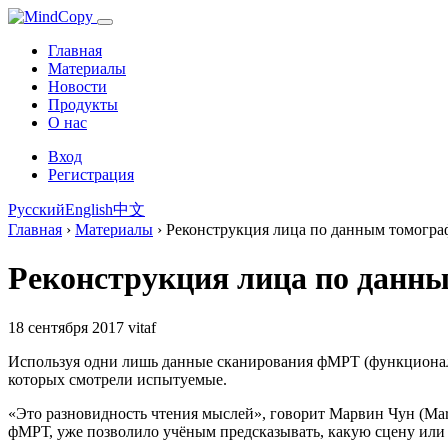
Главная
Материалы
Новости
Продукты
О нас
Вход
Регистрация
Русский
English
中文
Главная
›
Материалы
›
Реконструкция лица по данным томогр
Реконструкция лица по данн
18 сентября 2017
vitaf
Используя одни лишь данные сканирования фМРТ (функциональ
которых смотрели испытуемые.
«Это разновидность чтения мыслей», говорит Марвин Чун (Mar
фМРТ, уже позволило учёным предсказывать, какую сцену или 