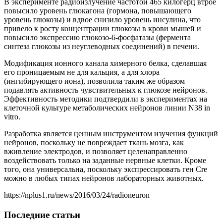
В эксперименте радиоизлучение частотой 465 килогерц втрое
повысило уровень глюкагона (гормона, повышающего
уровень глюкозы) и вдвое снизило уровень инсулина, что
привело к росту концентрации глюкозы в крови мышей и
повысило экспрессию глюкозо-6-фосфатазы (фермента
синтеза глюкозы из неуглеводных соединений) в печени.
Модификация ионного канала химерного белка, сделавшая
его проницаемым не для кальция, а для хлора
(ингибирующего иона), позволила таким же образом
подавлять активность чувствительных к глюкозе нейронов.
Эффективность методики подтвердили в экспериментах на
клеточной культуре метаболических нейронов линии N38 in
vitro.
Разработка является ценным инструментом изучения функций
нейронов, поскольку не повреждает ткань мозга, как
вживление электродов, и позволяет целенаправленно
воздействовать только на заданные нервные клетки. Кроме
того, она универсальна, поскольку экспрессировать ген Cre
можно в любых типах нейронов лабораторных животных.
https://nplus1.ru/news/2016/03/24/radioneuron
Последние статьи