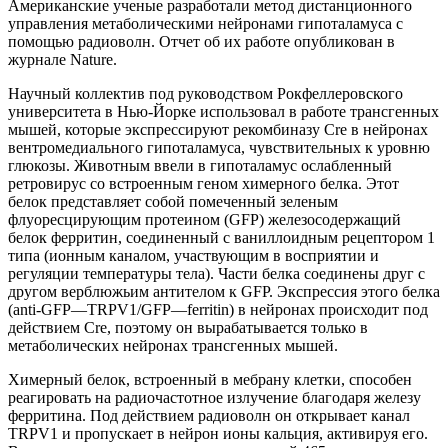
Американские ученые разработали метод дистанционного
управления метаболическими нейронами гипоталамуса с
помощью радиоволн. Отчет об их работе опубликован в
журнале Nature.
Научный коллектив под руководством Рокфеллеровского
университета в Нью-Йорке использовал в работе трансгенных
мышей, которые экспрессируют рекомбиназу Cre в нейронах
вентромедиального гипоталамуса, чувствительных к уровню
глюкозы. Животным ввели в гипоталамус ослабленный
ретровирус со встроенным геном химерного белка. Этот
белок представляет собой помеченный зеленым
флуоресцирующим протеином (GFP) железосодержащий
белок ферритин, соединенный с ваниллоидным рецептором 1
типа (ионным каналом, участвующим в восприятии и
регуляции температуры тела). Части белка соединены друг с
другом верблюжьим антителом к GFP. Экспрессия этого белка
(anti-GFP—TRPV1/GFP—ferritin) в нейронах происходит под
действием Cre, поэтому он вырабатывается только в
метаболических нейронах трансгенных мышей.
Химерный белок, встроенный в мебрану клетки, способен
реагировать на радиочастотное излучение благодаря железу
ферритина. Под действием радиоволн он открывает канал
TRPV1 и пропускает в нейрон ионы кальция, активируя его.