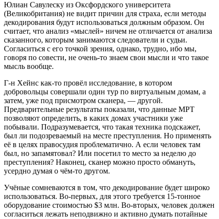
Юлиан Савулеску из Оксфордского университета
(Великобритания) не видит причин для страха, если методы
декодирования будут использоваться должным образом. Он
считает, что анализ «мыслей» ничем не отличается от анализа
сказанного, которым занимаются следователи и судьи.
Согласиться с его точкой зрения, однако, трудно, ибо мы,
говоря по совести, не очень-то знаем свои мысли и что такое
мысль вообще.
Г-н Хейнс как-то провёл исследование, в котором
добровольцы совершали один тур по виртуальным домам, а
затем, уже под присмотром сканера, — другой.
Предварительные результаты показали, что данные МРТ
позволяют определить, в каких домах участники уже
побывали. Подразумевается, что такая техника подскажет,
был ли подозреваемый на месте преступления. Но применять
её в целях правосудия проблематично. А если человек там
был, но запамятовал? Или посетил то место за неделю до
преступления? Наконец, сканер можно просто обмануть,
усердно думая о чём-то другом.
Учёные сомневаются в том, что декодирование будет широко
использоваться. Во-первых, для этого требуется 15-тонное
оборудование стоимостью $3 млн. Во-вторых, человек должен
согласиться лежать неподвижно и активно думать потайные