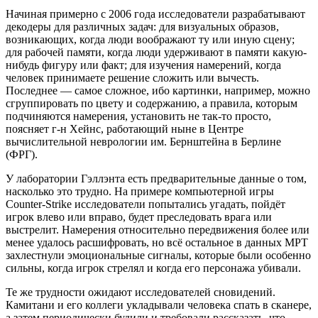
Начиная примерно с 2006 года исследователи разрабатывают
декодеры для различных задач: для визуальных образов,
возникающих, когда люди воображают ту или иную сцену;
для рабочей памяти, когда люди удерживают в памяти какую-
нибудь фигуру или факт; для изучения намерений, когда
человек принимаете решение сложить или вычесть.
Последнее — самое сложное, ибо картинки, например, можно
сгруппировать по цвету и содержанию, а правила, которым
подчиняются намерения, установить не так-то просто,
поясняет г-н Хейнс, работающий ныне в Центре
вычислительной неврологии им. Бернштейна в Берлине
(ФРГ).
У лаборатории Гэллэнта есть предварительные данные о том,
насколько это трудно. На примере компьютерной игры
Counter-Strike исследователи попытались угадать, пойдёт
игрок влево или вправо, будет преследовать врага или
выстрелит. Намерения относительно передвижения более или
менее удалось расшифровать, но всё остальное в данных МРТ
захлестнули эмоциональные сигналы, которые были особенно
сильны, когда игрок стрелял и когда его персонажа убивали.
Те же трудности ожидают исследователей сновидений.
Камитани и его коллеги укладывали человека спать в сканере,
а затем периодически будили и требовали рассказать, что