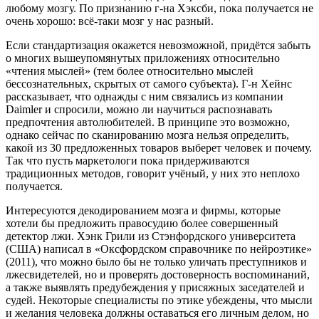
любому мозгу. По признанию г-на Хэксби, пока получается не
очень хорошо: всё-таки мозг у нас разный.
Если стандартизация окажется невозможной, придётся забыть
о многих вышеупомянутых приложениях относительно
«чтения мыслей» (тем более относительно мыслей
бессознательных, скрытых от самого субъекта). Г-н Хейнс
рассказывает, что однажды с ним связались из компании
Daimler и спросили, можно ли научиться распознавать
предпочтения автолюбителей. В принципе это возможно,
однако сейчас по сканированию мозга нельзя определить,
какой из 30 предложенных товаров выберет человек и почему.
Так что пусть маркетологи пока придерживаются
традиционных методов, говорит учёный, у них это неплохо
получается.
Интересуются декодированием мозга и фирмы, которые
хотели бы предложить правосудию более совершенный
детектор лжи. Хэнк Грили из Стэнфордского университета
(США) написал в «Оксфордском справочнике по нейроэтике»
(2011), что можно было бы не только уличать преступников и
лжесвидетелей, но и проверять достоверность воспоминаний,
а также выявлять предубеждения у присяжных заседателей и
судей. Некоторые специалисты по этике убеждены, что мысли
и желания человека должны оставаться его личным делом, но