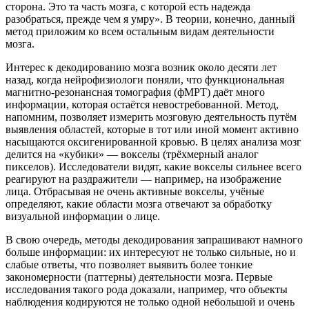
сторона. Это та часть мозга, с которой есть надежда
разобраться, прежде чем я умру». В теории, конечно, данный
метод приложим ко всем остальным видам деятельности
мозга.
Интерес к декодированию мозга возник около десяти лет
назад, когда нейрофизиологи поняли, что функциональная
магнитно-резонансная томография (фМРТ) даёт много
информации, которая остаётся невостребованной. Метод,
напомним, позволяет измерить мозговую деятельность путём
выявления областей, которые в тот или иной момент активно
насыщаются оксигенированной кровью. В целях анализа мозг
делится на «кубики» — вокселы (трёхмерный аналог
пикселов). Исследователи видят, какие вокселы сильнее всего
реагируют на раздражители — например, на изображение
лица. Отбрасывая не очень активные вокселы, учёные
определяют, какие области мозга отвечают за обработку
визуальной информации о лице.
В свою очередь, методы декодирования запрашивают намного
больше информации: их интересуют не только сильные, но и
слабые ответы, что позволяет выявить более тонкие
закономерности (паттерны) деятельности мозга. Первые
исследования такого рода доказали, например, что объекты
наблюдения кодируются не только одной небольшой и очень