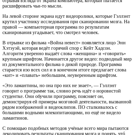
отрывая взгляда от экрана компьютера, который пытается
расшифровать чьи-то мысли.
На левой стороне экрана идут видеоролики, которые Гэллэнт
крутил участнику исследования при сканировании мозга. На
правой — компьютерная программа по результатам
сканирования угадывает, что смотрел человек.
В отрывке из фильма «Война невест» появляется лицо Энн
Хэтэуэй, которая ведёт горячий спор с Кейт Хадсон.
Алгоритм уверенно выдаёт слова «женщина» и «говорить»
крупным шрифтом. Начинается другое видео: подводный мир
из документального фильма о дикой природе. Программа
старается изо всех сил и в конечном итоге предлагает слова
«кит» и «плавать» небольшим, неуверенным шрифтом.
«Это ламантины, но она про них не знает», — Гэллэнт
говорит о программе так, словно речь идёт о норовистой
студентке. Они обучили программу, поясняет он,
демонстрируя ей примеры мозговой деятельности, вызванной
рядом изображений и видеоклипов. ПО сталкивалось с
большими водными млекопитающими, но ещё не видело
ламантинов.
С помощью подобных методов учёные всего мира пытаются
декодировать результаты сканирования мозга и понять, чтó