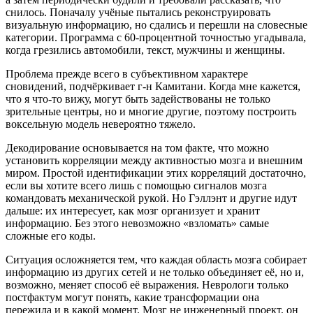
снилось. Поначалу учёные пытались реконструировать
визуальную информацию, но сдались и перешли на словесные
категории. Программа с 60-процентной точностью угадывала,
когда грезились автомобили, текст, мужчины и женщины.
Проблема прежде всего в субъективном характере
сновидений, подчёркивает г-н Камитани. Когда мне кажется,
что я что-то вижу, могут быть задействованы не только
зрительные центры, но и многие другие, поэтому построить
воксельную модель невероятно тяжело.
Декодирование основывается на том факте, что можно
установить корреляции между активностью мозга и внешним
миром. Простой идентификации этих корреляций достаточно,
если вы хотите всего лишь с помощью сигналов мозга
командовать механической рукой. Но Гэллэнт и другие идут
дальше: их интересует, как мозг организует и хранит
информацию. Без этого невозможно «взломать» самые
сложные его коды.
Ситуация осложняется тем, что каждая область мозга собирает
информацию из других сетей и не только объединяет её, но и,
возможно, меняет способ её выражения. Неврологи только
постфактум могут понять, какие трансформации она
пережила и в какой момент. Мозг не инженерный проект, он