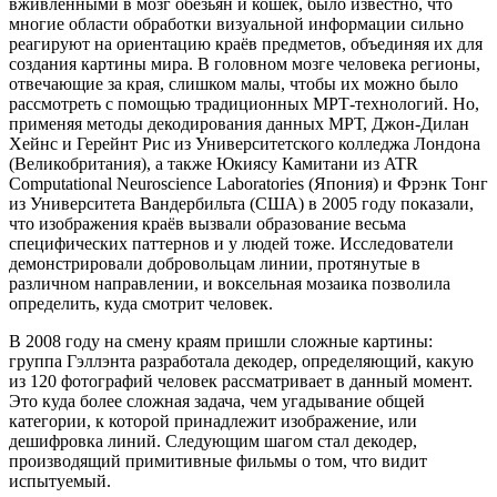
вживлёнными в мозг обезьян и кошек, было известно, что
многие области обработки визуальной информации сильно
реагируют на ориентацию краёв предметов, объединяя их для
создания картины мира. В головном мозге человека регионы,
отвечающие за края, слишком малы, чтобы их можно было
рассмотреть с помощью традиционных МРТ-технологий. Но,
применяя методы декодирования данных МРТ, Джон-Дилан
Хейнс и Герейнт Рис из Университетского колледжа Лондона
(Великобритания), а также Юкиясу Камитани из ATR
Computational Neuroscience Laboratories (Япония) и Фрэнк Тонг
из Университета Вандербильта (США) в 2005 году показали,
что изображения краёв вызвали образование весьма
специфических паттернов и у людей тоже. Исследователи
демонстрировали добровольцам линии, протянутые в
различном направлении, и воксельная мозаика позволила
определить, куда смотрит человек.
В 2008 году на смену краям пришли сложные картины:
группа Гэллэнта разработала декодер, определяющий, какую
из 120 фотографий человек рассматривает в данный момент.
Это куда более сложная задача, чем угадывание общей
категории, к которой принадлежит изображение, или
дешифровка линий. Следующим шагом стал декодер,
производящий примитивные фильмы о том, что видит
испытуемый.