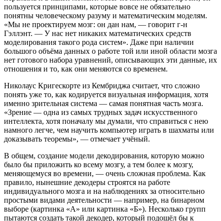
пользуется принципами, которые вовсе не обязательно
понятны человеческому разуму и математическим моделям.
«Мы не проектируем мозг: он дан нам, — говорит г-н
Гэллэнт. — У нас нет никаких математических средств
моделирования такого рода систем». Даже при наличии
большого объёма данных о работе той или иной области мозга
нет готового набора уравнений, описывающих эти данные, их
отношения и то, как они меняются со временем.
Николаус Кригескорте из Кембриджа считает, что сложно
понять уже то, как кодируется визуальная информация, хотя
именно зрительная система — самая понятная часть мозга.
«Зрение — одна из самых трудных задач искусственного
интеллекта, хотя поначалу мы думали, что справиться с нею
намного легче, чем научить компьютер играть в шахматы или
доказывать теоремы», — отмечает учёный.
В общем, создание модели декодирования, которую можно
было бы приложить ко всему мозгу, а тем более к мозгу,
меняющемуся во времени, — очень сложная проблема. Как
правило, нынешние декодеры строятся на работе
индивидуального мозга и на наблюдениях за относительно
простыми видами деятельности — например, на бинарном
выборе (картинка «А» или картинка «Б»). Несколько групп
пытаются создать такой декодер, который подошёл бы к