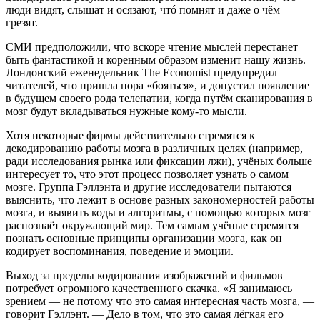
люди видят, слышат и осязают, чтó помнят и даже о чём
грезят.
СМИ предположили, что вскоре чтение мыслей перестанет
быть фантастикой и коренным образом изменит нашу жизнь.
Лондонский еженедельник The Economist предупредил
читателей, что пришла пора «бояться», и допустил появление
в будущем своего рода телепатии, когда путём сканирования в
мозг будут вкладываться нужные кому-то мысли.
Хотя некоторые фирмы действительно стремятся к
декодированию работы мозга в различных целях (например,
ради исследования рынка или фиксации лжи), учёных больше
интересует то, что этот процесс позволяет узнать о самом
мозге. Группа Гэллэнта и другие исследователи пытаются
выяснить, что лежит в основе разных закономерностей работы
мозга, и выявить коды и алгоритмы, с помощью которых мозг
распознаёт окружающий мир. Тем самым учёные стремятся
познать основные принципы организации мозга, как он
кодирует воспоминания, поведение и эмоции.
Выход за пределы кодирования изображений и фильмов
потребует огромного качественного скачка. «Я занимаюсь
зрением — не потому что это самая интересная часть мозга, —
говорит Гэллэнт. — Дело в том, что это самая лёгкая его