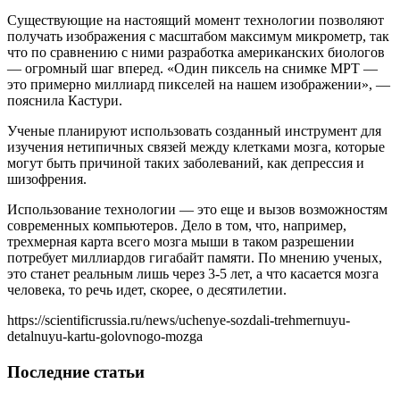
Существующие на настоящий момент технологии позволяют
получать изображения с масштабом максимум микрометр, так
что по сравнению с ними разработка американских биологов
— огромный шаг вперед. «Один пиксель на снимке МРТ —
это примерно миллиард пикселей на нашем изображении», —
пояснила Кастури.
Ученые планируют использовать созданный инструмент для
изучения нетипичных связей между клетками мозга, которые
могут быть причиной таких заболеваний, как депрессия и
шизофрения.
Использование технологии — это еще и вызов возможностям
современных компьютеров. Дело в том, что, например,
трехмерная карта всего мозга мыши в таком разрешении
потребует миллиардов гигабайт памяти. По мнению ученых,
это станет реальным лишь через 3-5 лет, а что касается мозга
человека, то речь идет, скорее, о десятилетии.
https://scientificrussia.ru/news/uchenye-sozdali-trehmernuyu-
detalnuyu-kartu-golovnogo-mozga
Последние статьи