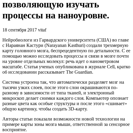
позволяющую изучать
процессы на наноуровне.
18 сентября 2017
vitaf
Нейробиологи из Гарвардского университета (США) во главе
с Нараянан Кастури (Narayanan Kasthuri) создали трехмерную
карту головного мозга, беспрецедентную по детальности. С ее
помощью можно исследовать процессы и связи в мозге почти
на уровне отдельных молекул: речь идет о нанометровом
масштабе. Статья ученых опубликована в журнале Cell, кратко
об исследовании рассказывает The Guardian.
Система устроена так, что автоматически разделяет мозг на
тысячи узких слоев, после этого слои окрашиваются по-
разному в зависимости от типа тканей, и электронный
микроскоп делает снимки каждого слоя. Компьютер опознает
разные цвета как особые структуры и после этого «сшивает»
общую картинку, чтобы создать 3D-карту.
Авторы статьи показали возможности новой технологии на
примере карты зоны мозга мыши, ответственной за сенсорное
восприятие.