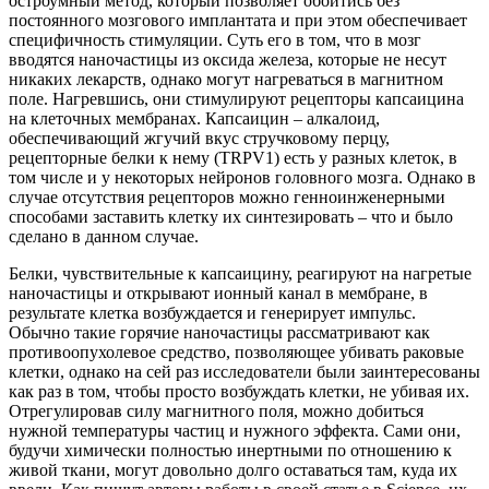
остроумный метод, который позволяет обойтись без
постоянного мозгового имплантата и при этом обеспечивает
специфичность стимуляции. Суть его в том, что в мозг
вводятся наночастицы из оксида железа, которые не несут
никаких лекарств, однако могут нагреваться в магнитном
поле. Нагревшись, они стимулируют рецепторы капсаицина
на клеточных мембранах. Капсаицин – алкалоид,
обеспечивающий жгучий вкус стручковому перцу,
рецепторные белки к нему (TRPV1) есть у разных клеток, в
том числе и у некоторых нейронов головного мозга. Однако в
случае отсутствия рецепторов можно генноинженерными
способами заставить клетку их синтезировать – что и было
сделано в данном случае.
Белки, чувствительные к капсаицину, реагируют на нагретые
наночастицы и открывают ионный канал в мембране, в
результате клетка возбуждается и генерирует импульс.
Обычно такие горячие наночастицы рассматривают как
противоопухолевое средство, позволяющее убивать раковые
клетки, однако на сей раз исследователи были заинтересованы
как раз в том, чтобы просто возбуждать клетки, не убивая их.
Отрегулировав силу магнитного поля, можно добиться
нужной температуры частиц и нужного эффекта. Сами они,
будучи химически полностью инертными по отношению к
живой ткани, могут довольно долго оставаться там, куда их