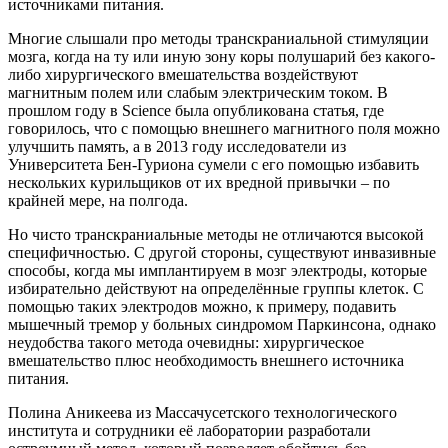
источниками питания.
Многие слышали про методы транскраниальной стимуляции
мозга, когда на ту или иную зону коры полушарий без какого-
либо хирургического вмешательства воздействуют
магнитным полем или слабым электрическим током. В
прошлом году в Science была опубликована статья, где
говорилось, что с помощью внешнего магнитного поля можно
улучшить память, а в 2013 году исследователи из
Университета Бен-Гуриона сумели с его помощью избавить
нескольких курильщиков от их вредной привычки – по
крайней мере, на полгода.
Но чисто транскраниальные методы не отличаются высокой
специфичностью. С другой стороны, существуют инвазивные
способы, когда мы имплантируем в мозг электроды, которые
избирательно действуют на определённые группы клеток. С
помощью таких электродов можно, к примеру, подавить
мышечный тремор у больных синдромом Паркинсона, однако
неудобства такого метода очевидны: хирургическое
вмешательство плюс необходимость внешнего источника
питания.
Полина Аникеева из Массачусетского технологического
института и сотрудники её лаборатории разработали