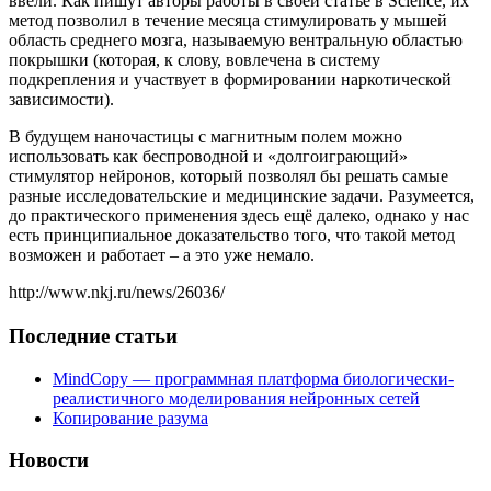
ввели. Как пишут авторы работы в своей статье в Science, их
метод позволил в течение месяца стимулировать у мышей
область среднего мозга, называемую вентральную областью
покрышки (которая, к слову, вовлечена в систему
подкрепления и участвует в формировании наркотической
зависимости).
В будущем наночастицы с магнитным полем можно
использовать как беспроводной и «долгоиграющий»
стимулятор нейронов, который позволял бы решать самые
разные исследовательские и медицинские задачи. Разумеется,
до практического применения здесь ещё далеко, однако у нас
есть принципиальное доказательство того, что такой метод
возможен и работает – а это уже немало.
http://www.nkj.ru/news/26036/
Последние статьи
MindCopy — программная платформа биологически-
реалистичного моделирования нейронных сетей
Копирование разума
Новости