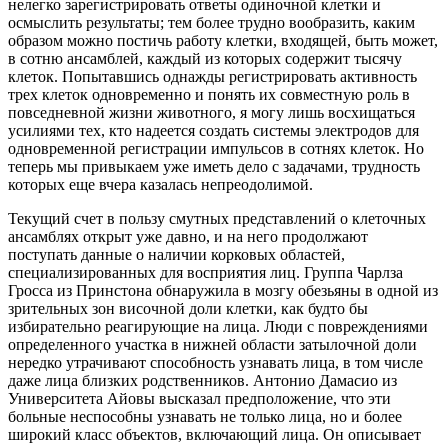
нелегко зарегистрировать ответы одиночной клетки и
осмыслить результаты; тем более трудно вообразить, каким
образом можно постичь работу клетки, входящей, быть может,
в сотню ансамблей, каждый из которых содержит тысячу
клеток. Попытавшись однажды регистрировать активность
трех клеток одновременно и понять их совместную роль в
повседневной жизни животного, я могу лишь восхищаться
усилиями тех, кто надеется создать системы электродов для
одновременной регистрации импульсов в сотнях клеток. Но
теперь мы привыкаем уже иметь дело с задачами, трудность
которых еще вчера казалась непреодолимой.
Текущий счет в пользу смутных представлений о клеточных
ансамблях открыт уже давно, и на него продолжают
поступать данные о наличии корковых областей,
специализированных для восприятия лиц. Группа Чарлза
Гросса из Принстона обнаружила в мозгу обезьяны в одной из
зрительных зон височной доли клетки, как будто бы
избирательно реагирующие на лица. Люди с повреждениями
определенного участка в нижней области затылочной доли
нередко утрачивают способность узнавать лица, в том числе
даже лица близких родственников. Антонио Дамасио из
Университета Айовы высказал предположение, что эти
больные неспособны узнавать не только лица, но и более
широкий класс объектов, включающий лица. Он описывает