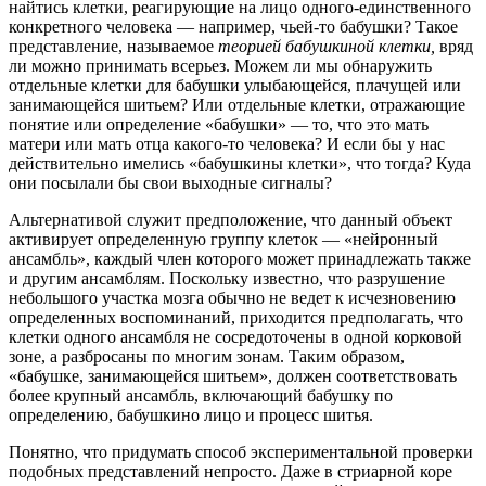
найтись клетки, реагирующие на лицо одного-единственного
конкретного человека — например, чьей-то бабушки? Такое
представление, называемое
теорией бабушкиной клетки,
вряд
ли можно принимать всерьез. Можем ли мы обнаружить
отдельные клетки для бабушки улыбающейся, плачущей или
занимающейся шитьем? Или отдельные клетки, отражающие
понятие или определение «бабушки» — то, что это мать
матери или мать отца какого-то человека? И если бы у нас
действительно имелись «бабушкины клетки», что тогда? Куда
они посылали бы свои выходные сигналы?
Альтернативой служит предположение, что данный объект
активирует определенную группу клеток — «нейронный
ансамбль», каждый член которого может принадлежать также
и другим ансамблям. Поскольку известно, что разрушение
небольшого участка мозга обычно не ведет к исчезновению
определенных воспоминаний, приходится предполагать, что
клетки одного ансамбля не сосредоточены в одной корковой
зоне, а разбросаны по многим зонам. Таким образом,
«бабушке, занимающейся шитьем», должен соответствовать
более крупный ансамбль, включающий бабушку по
определению, бабушкино лицо и процесс шитья.
Понятно, что придумать способ экспериментальной проверки
подобных представлений непросто. Даже в стриарной коре