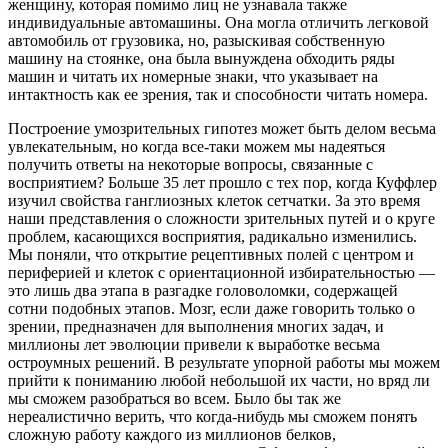
женщину, которая помимо лиц не узнавала также
индивидуальные автомашины. Она могла отличить легковой
автомобиль от грузовика, но, разыскивая собственную
машину на стоянке, она была вынуждена обходить ряды
машин и читать их номерные знаки, что указывает на
интактность как ее зрения, так и способности читать номера.
Построение умозрительных гипотез может быть делом весьма
увлекательным, но когда все-таки можем мы надеяться
получить ответы на некоторые вопросы, связанные с
восприятием? Больше 35 лет прошло с тех пор, когда Куффлер
изучил свойства ганглиозных клеток сетчатки. За это время
наши представления о сложности зрительных путей и о круге
проблем, касающихся восприятия, радикально изменились.
Мы поняли, что открытие рецептивных полей с центром и
периферией и клеток с ориентационной избирательностью —
это лишь два этапа в разгадке головоломки, содержащей
сотни подобных этапов. Мозг, если даже говорить только о
зрении, предназначен для выполнения многих задач, и
миллионы лет эволюции привели к выработке весьма
остроумных решений. В результате упорной работы мы можем
прийти к пониманию любой небольшой их части, но вряд ли
мы сможем разобраться во всем. Было бы так же
нереалистично верить, что когда-нибудь мы сможем понять
сложную работу каждого из миллионов белков,