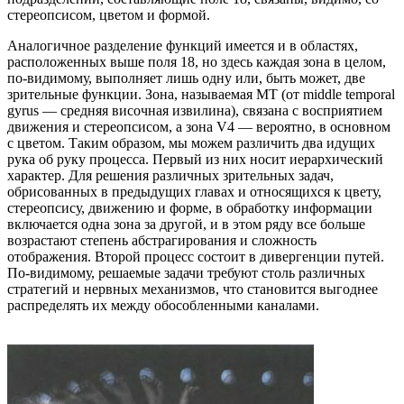
стереопсисом, цветом и формой.
Аналогичное разделение функций имеется и в областях,
расположенных выше поля 18, но здесь каждая зона в целом,
по-видимому, выполняет лишь одну или, быть может, две
зрительные функции. Зона, называемая MT (от middle temporal
gyrus — средняя височная извилина), связана с восприятием
движения и стереопсисом, а зона V4 — вероятно, в основном
с цветом. Таким образом, мы можем различить два идущих
рука об руку процесса. Первый из них носит иерархический
характер. Для решения различных зрительных задач,
обрисованных в предыдущих главах и относящихся к цвету,
стереопсису, движению и форме, в обработку информации
включается одна зона за другой, и в этом ряду все больше
возрастают степень абстрагирования и сложность
отображения. Второй процесс состоит в дивергенции путей.
По-видимому, решаемые задачи требуют столь различных
стратегий и нервных механизмов, что становится выгоднее
распределять их между обособленными каналами.