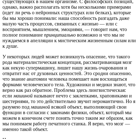
существующих в нашем организме. С философских позиций,
однако, важно располагать хотя бы несколькими примерами
(идет ли речь о нейронных структурах или белках), которые
бы мы хорошо понимали: наша способность разгадать даже
малую часть процессов, связанных с жизнью — или с
восприятием, мышлением, эмоциями, — говорит нам, что
полное понимание
принципиально
возможно и что мы не
нуждаемся в апелляции к мистическим жизненным силам или
к душе.
У некоторых людей может возникнуть опасение, что такого
рода материалистическая концепция, рассматривающая мозг
как некую супермашину, лишит нашу жизнь очарования и
отвратит нас от духовных ценностей. Это сродни опасению,
что знание анатомии человека помешает нам восхищаться
формами человеческого тела. Художники и медики знают, что
верно как раз обратное. Проблема здесь лингвистическая:
если
машиной
называют нечто с заклепками, храповиками и
шестернями, то это действительно звучит неромантично. Но я
разумею под
машиной
всякий объект, выполняющий свои
функции в согласии с законами физики, объект, который мы
можем в конечном счете понять точно таким же образом, как
мы понимаем работу печатного станка. Я верю, что мозг —
именно такой объект.