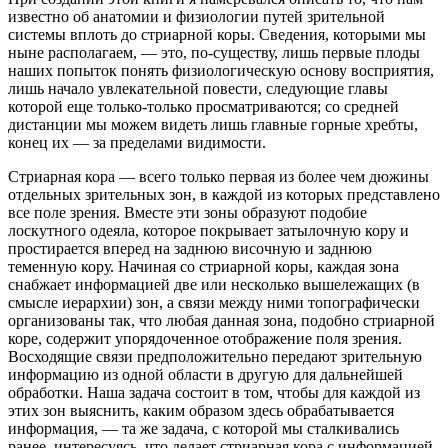
известно об анатомии и физиологии путей зрительной
системы вплоть до стриарной коры. Сведения, которыми мы
ныне располагаем, — это, по-существу, лишь первые плоды
наших попыток понять физиологическую основу восприятия,
лишь начало увлекательной повести, следующие главы
которой еще только-только просматриваются; со средней
дистанции мы можем видеть лишь главные горные хребты,
конец их — за пределами видимости.
Стриарная кора — всего только первая из более чем дюжины
отдельных зрительных зон, в каждой из которых представлено
все поле зрения. Вместе эти зоны образуют подобие
лоскутного одеяла, которое покрывает затылочную кору и
простирается вперед на заднюю височную и заднюю
теменную кору. Начиная со стриарной коры, каждая зона
снабжает информацией две или несколько вышележащих (в
смысле иерархии) зон, а связи между ними топографически
организованы так, что любая данная зона, подобно стриарной
коре, содержит упорядоченное отображение поля зрения.
Восходящие связи предположительно передают зрительную
информацию из одной области в другую для дальнейшей
обработки. Наша задача состоит в том, чтобы для каждой из
этих зон выяснить, каким образом здесь обрабатывается
информация, — та же задача, с которой мы сталкивались
ранее, интересуясь, что делает стриарная кора с информацией,