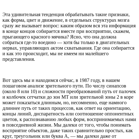
Эта удивительная тенденция обрабатывать такие признаки,
как форма, цвет и движение, в отдельных структурах мозга
сразу же вызывает вопрос: каким образом вся эта информация
в конце концов собирается вместе при восприятии, скажем,
прыгающего красного мячика? Ясно, что она должна
собраться где-то воедино — хотя бы только в двигательных
нервах, управляющих актом схватывания. Где она собирается
и как это происходит, мы не имеем ни малейшего
представления.
Вот здесь мы и находимся сейчас, в 1987 году, в нашем
пошаговом анализе зрительного пути. По числу синапсов
(около 8 или 10) и сложности преобразований путь от палочек
и колбочек сетчатки до зон MT или зрительной зоны 2 в коре
может показаться длинным, но, несомненно, еще намного
длиннее путь от таких процессов, как ответ на ориентацию,
концы линий, диспаратность или соотношение оппонентных
цветов, к распознаванию любых форм, воспринимаемых нами
в повседневной жизни. Мы далеки от того, чтобы понимать
восприятие объектов, даже таких сравнительно простых, как
круг, треугольник или буква A, — мы далеки даже от