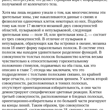
получаемой от коленчатого тела.
Хотя мы лишь недавно узнали о том, как многочисленны эти
зрительные зоны, уже накапливаются данные о связях и
физиологии одиночных клеток некоторых из них. Подобно
тому как поле 17 является мозаикой двух совокупностей
областей, пузырьковой и непузырьковой, следующая
зрительная зона — поле 18, или зрительная зона 2, — состоит
из трех совокупностей. В отличие от пузырьков и
непузырьков, образующих как бы островки в океане, мозаика
поля 18 имеет форму параллельных полосок. В системе этих
полосок мы находим удивительное разделение функций. В
совокупности толстых полосок большинство клеток весьма
чувствительно к относительному горизонтальному
положению стимулов, подаваемых на оба глаза, как это
описано в главе 7; отсюда мы заключаем, что это
подразделение с толстыми полосками связано, по крайней
мере отчасти, со стереоскопическим зрением. У клеток второй
совокупности, расположенных в тонких полосках,
отсутствует ориентационная избирательность, и они часто
демонстрируют специфические цветовые реакции. Клетки
третьей совокупности, расположенные в бледных полосках,
ориентационно-избирательны и по большей части реагируют
на концы линий. Таким образом, три совокупности
подразделений, составляющие поле 18, связаны, видимо, со