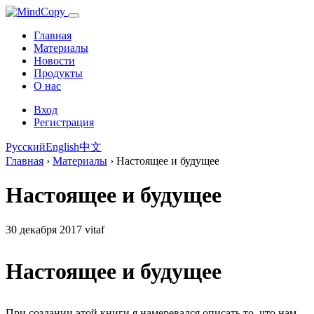
Главная
Материалы
Новости
Продукты
О нас
Вход
Регистрация
Русский
English
中文
Главная
›
Материалы
›
Настоящее и будущее
Настоящее и будущее
30 декабря 2017
vitaf
Настоящее и будущее
При создании этой книги я намеревался описать то, что нам