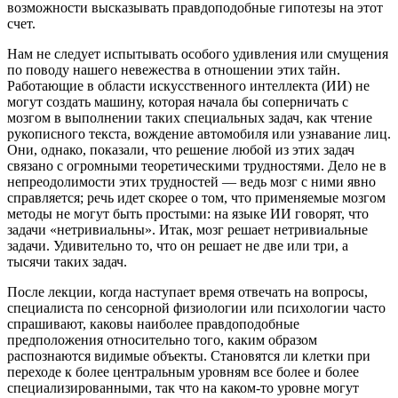
возможности высказывать правдоподобные гипотезы на этот
счет.
Нам не следует испытывать особого удивления или смущения
по поводу нашего невежества в отношении этих тайн.
Работающие в области искусственного интеллекта (ИИ) не
могут создать машину, которая начала бы соперничать с
мозгом в выполнении таких специальных задач, как чтение
рукописного текста, вождение автомобиля или узнавание лиц.
Они, однако, показали, что решение любой из этих задач
связано с огромными теоретическими трудностями. Дело не в
непреодолимости этих трудностей — ведь мозг с ними явно
справляется; речь идет скорее о том, что применяемые мозгом
методы не могут быть простыми: на языке ИИ говорят, что
задачи «нетривиальны». Итак, мозг решает нетривиальные
задачи. Удивительно то, что он решает не две или три, а
тысячи таких задач.
После лекции, когда наступает время отвечать на вопросы,
специалиста по сенсорной физиологии или психологии часто
спрашивают, каковы наиболее правдоподобные
предположения относительно того, каким образом
распознаются видимые объекты. Становятся ли клетки при
переходе к более центральным уровням все более и более
специализированными, так что на каком-то уровне могут