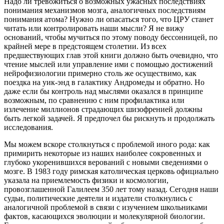
Надо ли тревожиться о возможных ужасных последствиях
понимания механизмов мозга, аналогичных последствиям
понимания атома? Нужно ли опасаться того, что ЦРУ станет
читать или контролировать наши мысли? Я не вижу
оснований, чтобы мучиться по этому поводу бессонницей, по
крайней мере в предстоящем столетии. Из всех
предшествующих глав этой книги должно быть очевидно, что
чтение мыслей или управление ими с помощью достижений
нейрофизиологии примерно столь же осуществимо, как
поездка на уик-энд в галактику Андромеды и обратно. Но
даже если бы контроль над мыслями оказался в принципе
возможным, по сравнению с ним профилактика или
излечение миллионов страдающих шизофренией должны
быть легкой задачей. Я предпочел бы рискнуть и продолжать
исследования.
Мы можем вскоре столкнуться с проблемой иного рода: как
примирить некоторые из наших наиболее сокровенных и
глубоко укоренившихся верований с новыми сведениями о
мозге. В 1983 году римская католическая церковь официально
указала на приемлемость физики и космологии,
провозглашенной Галилеем 350 лет тому назад. Сегодня наши
судьи, политические деятели и издатели столкнулись с
аналогичной проблемой в связи с изучением школьниками
фактов, касающихся эволюции и молекулярной биологии.