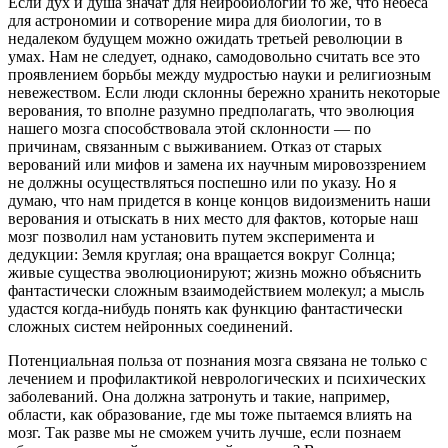
Если дух и душа значат для нейробиологии то же, что небеса
для астрономии и сотворение мира для биологии, то в
недалеком будущем можно ожидать третьей революции в
умах. Нам не следует, однако, самодовольно считать все это
проявлением борьбы между мудростью науки и религиозным
невежеством. Если люди склонны бережно хранить некоторые
верования, то вполне разумно предполагать, что эволюция
нашего мозга способствовала этой склонности — по
причинам, связанным с выживанием. Отказ от старых
верований или мифов и замена их научным мировоззрением
не должны осуществляться поспешно или по указу. Но я
думаю, что нам придется в конце концов видоизменить наши
верования и отыскать в них место для фактов, которые наш
мозг позволил нам установить путем эксперимента и
дедукции: Земля круглая; она вращается вокруг Солнца;
живые существа эволюционируют; жизнь можно объяснить
фантастически сложным взаимодействием молекул; а мысль
удастся когда-нибудь понять как функцию фантастически
сложных систем нейронных соединений.
Потенциальная польза от познания мозга связана не только с
лечением и профилактикой неврологических и психических
заболеваний. Она должна затронуть и такие, например,
области, как образование, где мы тоже пытаемся влиять на
мозг. Так разве мы не сможем учить лучше, если познаем