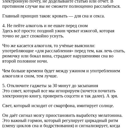
электронную почту, не доделывайте статью или отчёт. В
противном случае вы не сможете полноценно расслабиться.
Главный принцип таков: кровать — для сна и секса.
4. Не пейте алкоголь и не ешьте перед сном
Здесь всё просто: поздний ужин чреват изжогой, которая
точно не даст спокойно уснуть.
Что же касается алкоголя, то учёные выяснили:
употребляющие «для расслабления» перед тем, как лечь спать,
рюмочку или бокал вина, страдают нарушениями сна во
второй половине ночи.
Чем больше времени будет между ужином и употреблением
алкоголя и сном, тем лучше.
5. Отключите гаджеты за 30 минут до засыпания
Это совет, который все мы игнорируем (хочется почитать
электронную книгу, проверить соцсети и так далее). А зря.
Свет, который исходит от смартфона, имитирует солнце.
Он даёт сигнал мозгу приостановить выработку мелатонина.
Это важный гормон, который регулирует циркадный ритм
(смену циклов сна и бодрствования) и сигнализирует, когда