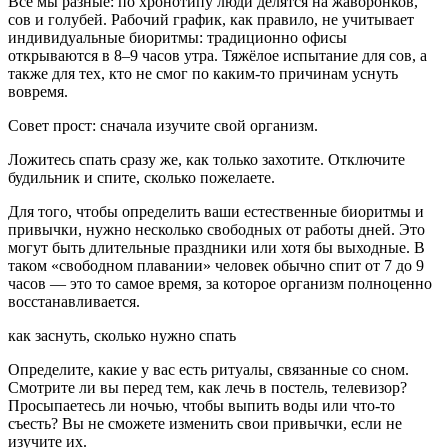
Все мы разные: по хронотипу люди делятся на жаворонков,
сов и голубей. Рабочий график, как правило, не учитывает
индивидуальные биоритмы: традиционно офисы
открываются в 8–9 часов утра. Тяжёлое испытание для сов, а
также для тех, кто не смог по каким-то причинам уснуть
вовремя.
Совет прост: сначала изучите свой организм.
Ложитесь спать сразу же, как только захотите. Отключите
будильник и спите, сколько пожелаете.
Для того, чтобы определить ваши естественные биоритмы и
привычки, нужно несколько свободных от работы дней. Это
могут быть длительные праздники или хотя бы выходные. В
таком «свободном плавании» человек обычно спит от 7 до 9
часов — это то самое время, за которое организм полноценно
восстанавливается.
как заснуть, сколько нужно спать
Определите, какие у вас есть ритуалы, связанные со сном.
Смотрите ли вы перед тем, как лечь в постель, телевизор?
Просыпаетесь ли ночью, чтобы выпить воды или что-то
съесть? Вы не сможете изменить свои привычки, если не
изучите их.