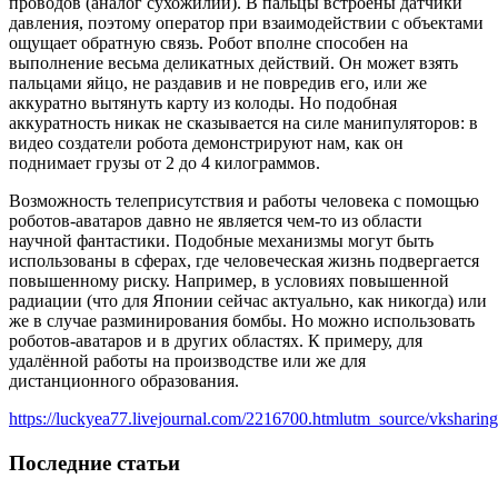
проводов (аналог сухожилий). В пальцы встроены датчики
давления, поэтому оператор при взаимодействии с объектами
ощущает обратную связь. Робот вполне способен на
выполнение весьма деликатных действий. Он может взять
пальцами яйцо, не раздавив и не повредив его, или же
аккуратно вытянуть карту из колоды. Но подобная
аккуратность никак не сказывается на силе манипуляторов: в
видео создатели робота демонстрируют нам, как он
поднимает грузы от 2 до 4 килограммов.
Возможность телеприсутствия и работы человека с помощью
роботов-аватаров давно не является чем-то из области
научной фантастики. Подобные механизмы могут быть
использованы в сферах, где человеческая жизнь подвергается
повышенному риску. Например, в условиях повышенной
радиации (что для Японии сейчас актуально, как никогда) или
же в случае разминирования бомбы. Но можно использовать
роботов-аватаров и в других областях. К примеру, для
удалённой работы на производстве или же для
дистанционного образования.
https://luckyea77.livejournal.com/2216700.htmlutm_source/vksharin
Последние статьи