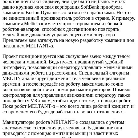
роботов почитают сильнее, чем где бы то ни было. Не так
давно крупная японская корпорация SoftBank приобрела
компанию Boston Dynamics со всеми её наработками. Но это
не единственный производитель роботов в стране. К примеру,
компания Meltin занимается проектированием и сборкой
роботов-аватаров, способных дистанционно повторять
мельчайшие движения управляющего ими оператора.
Предлагаем вам взглянуть на новую разработку компании под
названием MELTANT-α.
Проект позиционируется как связующее звено между телом
человека и машиной. Ведь нужен продвинутый удобный
интерфейс, позволяющий оператору управлять мельчайшими
движениями робота на расстоянии. Специальный алгоритм
MELTIN анализирует движения тела человека в реальном
времени, а после передаёт их роботу, максимально точно
воспроизводя действия с помощью манипуляторов. Помимо
контроллеров для управления движениями оператору также
понадобится VR-шлем, чтобы видеть то же, что видит робот.
Пока робот MELTANT-α – это всего лишь рабочий концепт, и
со временем его будут дорабатывать во всех отношениях.
Манипуляторы робота MELTANT-α создавались с учётом
анатомического строения рук человека. В движение они
приводятся с помощью имитации мышц и эластичных