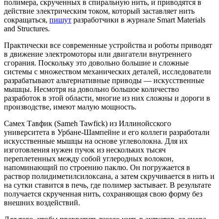
полимера, скрученных в спиральную нить, и приводятся в
действие электрическим током, который заставляет нить
сокращаться,
пишут
разработчики в журнале Smart Materials
and Structures.
Практически все современные устройства и роботы приводят
в движение электромоторы или двигатели внутреннего
сгорания. Поскольку это довольно большие и сложные
системы с множеством механических деталей, исследователи
разрабатывают альтернативные приводы — искусственные
мышцы. Несмотря на довольно большое количество
разработок в этой области, многие из них сложны и дороги в
производстве, имеют малую мощность.
Самех Тавфик (Sameh Tawfick) из Иллинойсского
университета в Урбане-Шампейне и его коллеги разработали
искусственные мышцы на основе углеволокна. Для их
изготовления нужен пучок из нескольких тысяч
переплетенных между собой углеродных волокон,
напоминающий по строению паклю. Он погружается в
раствор полидиметилсилоксана, а затем скручивается в нить и
на сутки ставится в печь, где полимер застывает. В результате
получается скрученная нить, сохраняющая свою форму без
внешних воздействий.